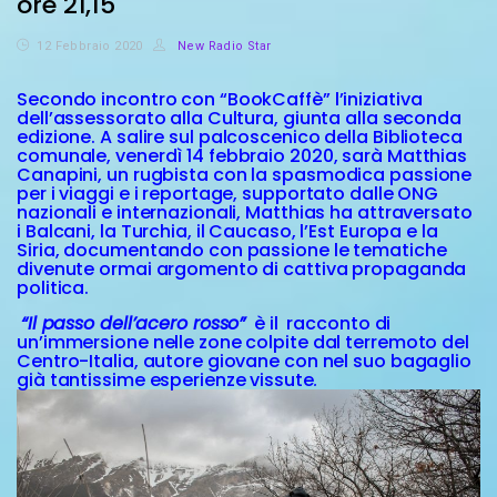
ore 21,15
12 Febbraio 2020
New Radio Star
Secondo incontro con “BookCaffè” l’iniziativa
dell’assessorato alla Cultura, giunta alla seconda
edizione.
A salire sul palcoscenico della Biblioteca
comunale, venerdì 14 febbraio 2020, sarà Matthias
Canapini,
un rugbista con la spasmodica passione
per i viaggi e i reportage, supportato dalle ONG
nazionali e internazionali, Matthias ha attraversato
i Balcani, la Turchia, il Caucaso, l’Est Europa e la
Siria, documentando con passione le tematiche
divenute ormai argomento di cattiva propaganda
politica.
“Il passo dell’acero rosso”
è il racconto di
un’immersione nelle zone colpite dal terremoto del
Centro-Italia, autore giovane con nel suo bagaglio
già tantissime esperienze vissute
.