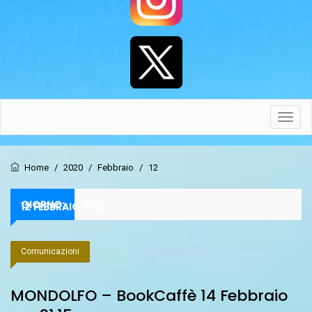
Toggl
navig
Home
/
2020
/
Febbraio
/
12
GIORNO:
12 FEBBRAIO 2020
Comunicazioni
MONDOLFO – BookCaffè 14 Febbraio