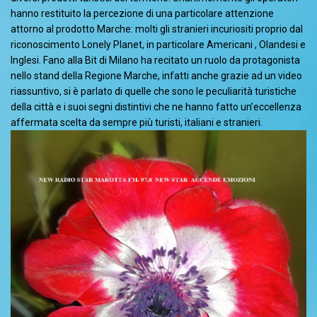
hanno restituito la percezione di una particolare attenzione
attorno al prodotto Marche: molti gli stranieri incuriositi proprio dal
riconoscimento Lonely Planet, in particolare Americani , Olandesi e
Inglesi. Fano alla Bit di Milano ha recitato un ruolo da protagonista
nello stand della Regione Marche, infatti anche grazie ad un video
riassuntivo, si è parlato di quelle che sono le peculiarità turistiche
della città e i suoi segni distintivi che ne hanno fatto un’eccellenza
affermata scelta da sempre più turisti, italiani e stranieri.