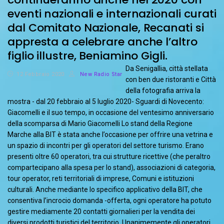
eventi nazionali e internazionali curati
dal Comitato Nazionale, Recanati si
appresta a celebrare anche l’altro
figlio illustre, Beniamino Gigli.
Da Senigallia, città stellata
12 Febbraio 2020
New Radio Star
con ben due ristoranti e Città
della fotografia arriva la
mostra - dal 20 febbraio al 5 luglio 2020- Sguardi di Novecento:
Giacomelli e il suo tempo, in occasione del ventesimo anniversario
della scomparsa di Mario Giacomelli Lo stand della Regione
Marche alla BIT è stata anche l’occasione per offrire una vetrina e
un spazio di incontri per gli operatori del settore turismo. Erano
presenti oltre 60 operatori, tra cui strutture ricettive (che peraltro
compartecipano alla spesa per lo stand), associazioni di categoria,
tour operator, reti territoriali di imprese, Comuni e istituzioni
culturali. Anche mediante lo specifico applicativo della BIT, che
consentiva l’incrocio domanda -offerta, ogni operatore ha potuto
gestire mediamente 20 contatti giornalieri per la vendita dei
diversi prodotti turistici del territorio. Unanimemente gli operatori