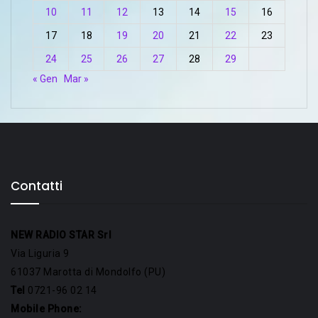
10
11
12
13
14
15
16
17
18
19
20
21
22
23
24
25
26
27
28
29
« Gen
Mar »
Contatti
NEW RADIO STAR Srl
Via Liguria 9
61037 Marotta di Mondolfo (PU)
Tel
0721-96 02 14
Mobile Phone: