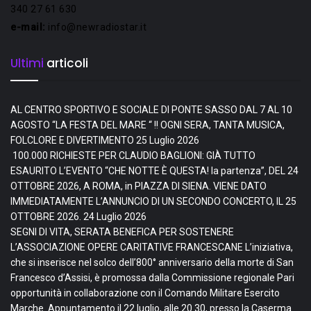
340 27 61 630
e-mail:
info@newradiostar.it
Ultimi
articoli
AL CENTRO SPORTIVO E SOCIALE DI PONTE SASSO DAL 7 AL 10
AGOSTO “LA FESTA DEL MARE “ !! OGNI SERA, TANTA MUSICA,
FOLCLORE E DIVERTIMENTO
25 Luglio 2026
100.000 RICHIESTE PER CLAUDIO BAGLIONI: GIÀ TUTTO
ESAURITO L’EVENTO “CHE NOTTE È QUESTA! la partenza”, DEL 24
OTTOBRE 2026, A ROMA, in PIAZZA DI SIENA. VIENE DATO
IMMEDIATAMENTE L’ANNUNCIO DI UN SECONDO CONCERTO, IL 25
OTTOBRE 2026.
24 Luglio 2026
SEGNI DI VITA, SERATA BENEFICA PER SOSTENERE
L’ASSOCIAZIONE OPERE CARITATIVE FRANCESCANE L’iniziativa,
che si inserisce nel solco dell’800° anniversario della morte di San
Francesco d’Assisi, è promossa dalla Commissione regionale Pari
opportunità in collaborazione con il Comando Militare Esercito
Marche. Appuntamento il 22 luglio, alle 20.30, presso la Caserma