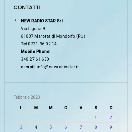
CONTATTI
NEW RADIO STAR Srl
Via Liguria 9
61037 Marotta di Mondolfo (PU)
Tel
0721-96 02 14
Mobile Phone:
340 27 61 630
e-mail:
info@newradiostar.it
Febbraio 2020
L
M
M
G
V
S
D
1
2
3
4
5
6
7
8
9