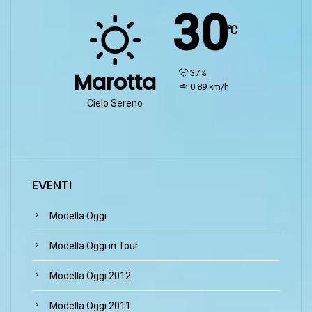
30
℃
humidity:
37%
Marotta
wind:
0.89 km/h
Cielo Sereno
EVENTI
Modella Oggi
Modella Oggi in Tour
Modella Oggi 2012
Modella Oggi 2011