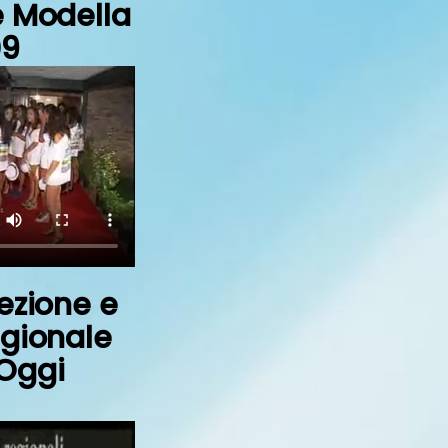
e Modella
09
ezione e
egionale
Oggi