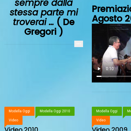
sempre dalla
Premiazi
stessa parte mi
Agosto 2
troverai …
( De
Gregori )
Modella Oggi
Modella Oggi 2010
Modella Oggi
Mo
Video
Video
Video 2010
Video 2009