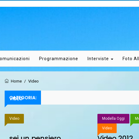
omunicazioni
Programmazione
Interviste
Foto A
Home
/
Video
CATEGORIA:
VIDEO
Video
Modella Oggi
Mo
Video
…sei un pensiero
Video 2012