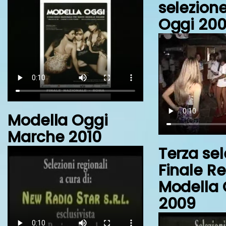
selezion
Oggi 20
Modella Oggi
Marche 2010
Terza sel
Finale R
Modella 
2009