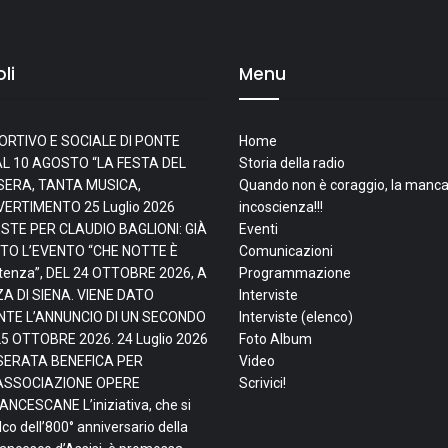
li
Menu
ORTIVO E SOCIALE DI PONTE
Home
L 10 AGOSTO “LA FESTA DEL
Storia della radio
I SERA, TANTA MUSICA,
Quando non è coraggio, la manca
IVERTIMENTO
25 Luglio 2026
incoscienza!!!
ESTE PER CLAUDIO BAGLIONI: GIÀ
Eventi
TO L’EVENTO “CHE NOTTE È
Comunicazioni
tenza”, DEL 24 OTTOBRE 2026, A
Programmazione
ZA DI SIENA. VIENE DATO
Interviste
TE L’ANNUNCIO DI UN SECONDO
Interviste (elenco)
25 OTTOBRE 2026.
24 Luglio 2026
Foto Album
, SERATA BENEFICA PER
Video
ASSOCIAZIONE OPERE
Scrivici!
NCESCANE L’iniziativa, che si
lco dell’800° anniversario della