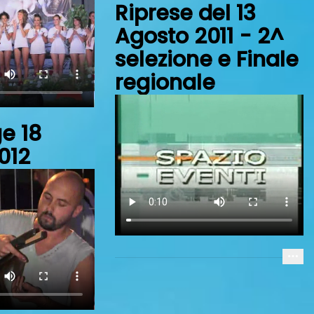
Riprese del 13
Agosto 2011 - 2^
selezione e Finale
regionale
e 18
012