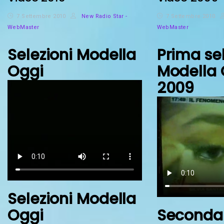
7 Settembre 2010
New Radio Star -
7 Settembre 2010
WebMaster
WebMaster
Selezioni Modella
Prima se
Oggi
Modella 
2009
Selezioni Modella
Oggi
Seconda