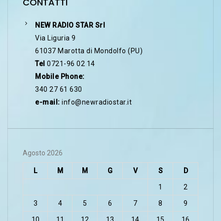
CONTATTI
NEW RADIO STAR Srl
Via Liguria 9
61037 Marotta di Mondolfo (PU)
Tel
0721-96 02 14
Mobile Phone:
340 27 61 630
e-mail:
info@newradiostar.it
Agosto 2026
L
M
M
G
V
S
D
1
2
3
4
5
6
7
8
9
10
11
12
13
14
15
16