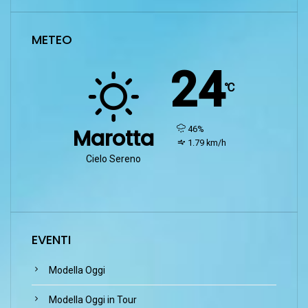
METEO
24
℃
humidity:
46%
Marotta
wind:
1.79 km/h
Cielo Sereno
EVENTI
Modella Oggi
Modella Oggi in Tour