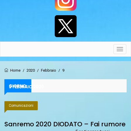
Toggl
navig
Home
/
2020
/
Febbraio
/
9
GIORNO:
9 FEBBRAIO 2020
Comunicazioni
Sanremo 2020 DIODATO – Fai rumore