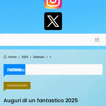
Toggl
navig
Home
/
2025
/
Gennaio
/
1
GIORNO:
1 GENNAIO 2025
Comunicazioni
Auguri di un fantastico 2025