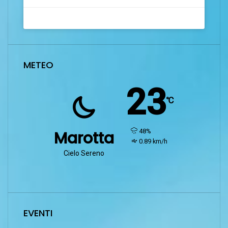
METEO
23
℃
humidity:
48%
Marotta
wind:
0.89 km/h
Cielo Sereno
EVENTI