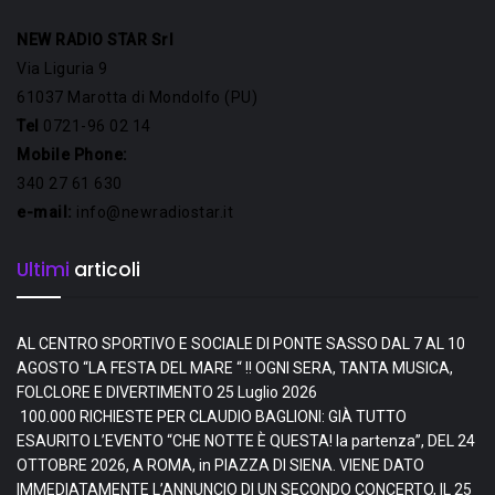
NEW RADIO STAR Srl
Via Liguria 9
61037 Marotta di Mondolfo (PU)
Tel
0721-96 02 14
Mobile Phone:
340 27 61 630
e-mail:
info@newradiostar.it
Ultimi
articoli
AL CENTRO SPORTIVO E SOCIALE DI PONTE SASSO DAL 7 AL 10
AGOSTO “LA FESTA DEL MARE “ !! OGNI SERA, TANTA MUSICA,
FOLCLORE E DIVERTIMENTO
25 Luglio 2026
100.000 RICHIESTE PER CLAUDIO BAGLIONI: GIÀ TUTTO
ESAURITO L’EVENTO “CHE NOTTE È QUESTA! la partenza”, DEL 24
OTTOBRE 2026, A ROMA, in PIAZZA DI SIENA. VIENE DATO
IMMEDIATAMENTE L’ANNUNCIO DI UN SECONDO CONCERTO, IL 25