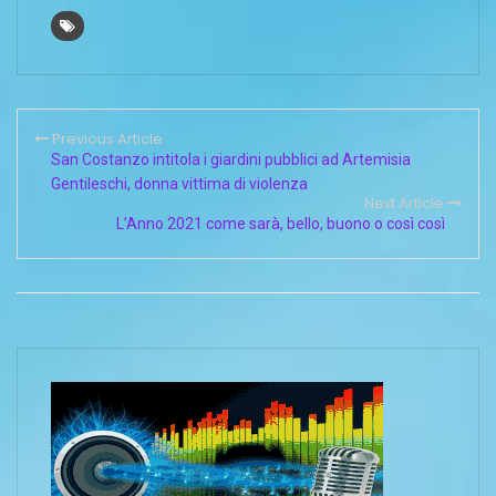
accanto ai nostri
iscritti con un aiuto
piccolo, ma
concreto– spiega il
direttore provinciale
Confesercenti Giorgio
Previous Article
Bartolini- eseguiremo
San Costanzo intitola i giardini pubblici ad Artemisia
gratuitamente, per gli
Gentileschi, donna vittima di violenza
associati, le richieste
Next Article
necessarie ad
L’Anno 2021 come sarà, bello, buono o così così
ottenere le seguenti…