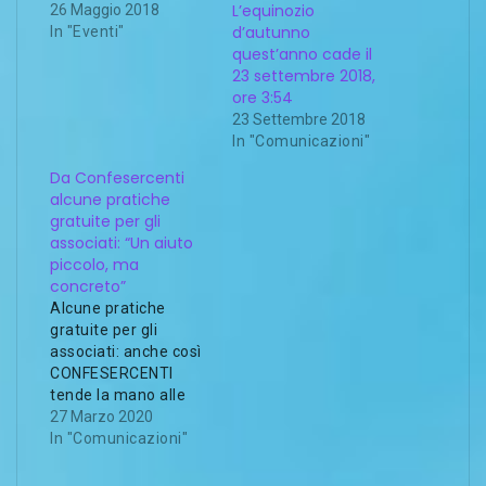
L’equinozio
26 Maggio 2018
d’autunno
In "Eventi"
quest’anno cade il
23 settembre 2018,
ore 3:54
23 Settembre 2018
In "Comunicazioni"
Da Confesercenti
alcune pratiche
gratuite per gli
associati: “Un aiuto
piccolo, ma
concreto”
Alcune pratiche
gratuite per gli
associati: anche così
CONFESERCENTI
tende la mano alle
imprese in questo
27 Marzo 2020
momento di
In "Comunicazioni"
difficoltà.
“Intendiamo stare