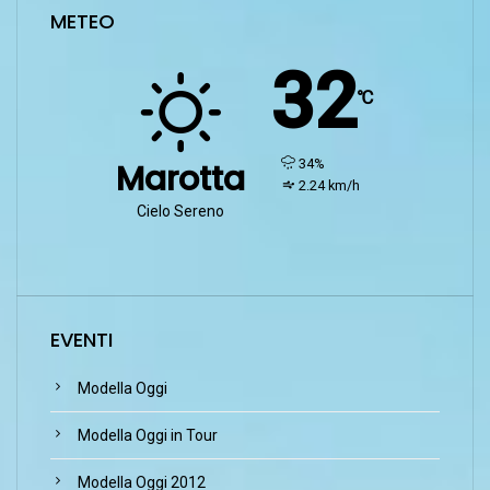
METEO
32
℃
humidity:
34%
Marotta
wind:
2.24 km/h
Cielo Sereno
EVENTI
Modella Oggi
Modella Oggi in Tour
Modella Oggi 2012