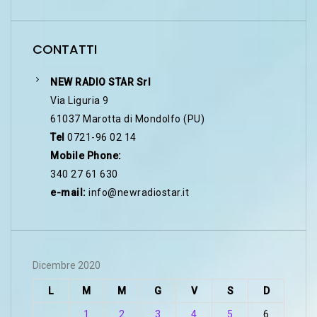
CONTATTI
NEW RADIO STAR Srl
Via Liguria 9
61037 Marotta di Mondolfo (PU)
Tel
0721-96 02 14
Mobile Phone:
340 27 61 630
e-mail:
info@newradiostar.it
Dicembre 2020
L
M
M
G
V
S
D
1
2
3
4
5
6