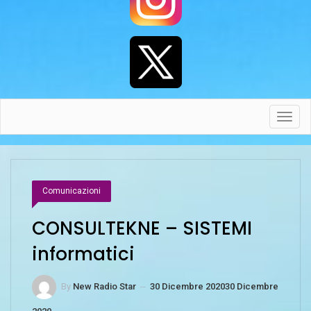
Toggl
navig
Comunicazioni
CONSULTEKNE – SISTEMI
informatici
By
New Radio Star
--
30 Dicembre 2020
30 Dicembre