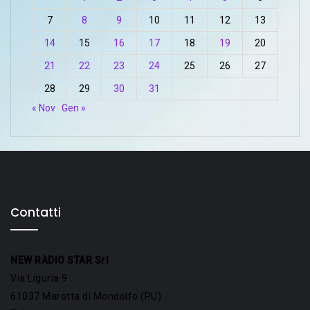
7
8
9
10
11
12
13
14
15
16
17
18
19
20
21
22
23
24
25
26
27
28
29
30
31
« Nov
Gen »
Contatti
NEW RADIO STAR Srl
Via Liguria 9
61037 Marotta di Mondolfo (PU)