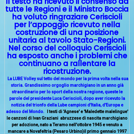
Il testo ha ricevuto il consenso da
tutte le Regioni e il Ministro Boccia
ha voluto ringraziare Ceriscioli
per l’appoggio ricevuto nella
costruzione di una posizione
unitaria al tavolo Stato-Regioni.
Nel corso del colloquio Ceriscioli
ha esposto anche i problemi che
continuano a rallentare la
ricostruzione.
La LUBE Volley sul tetto del mondo per la prima volta nella sua
storia. Grandissimo orgoglio marchigiano in un anno già
straordinario per lo sport della nostra regione, queste le
parole del presidente Luca Ceriscioli, dopo aver ricevuto la
notizia del trionfo della Lube campioni d'Italia, d'Europa e
adesso del Mondo.
I testi di 'Agnese' e 'Maledette malelingue'
le canzoni di Ivan Graziani abruzzese di nascita marchigiano
per adozione, nato a Teramo nell'ottobre 1945 e venuto a
mancare a Novafeltria (Pesaro Urbino)il primo gennaio 1997