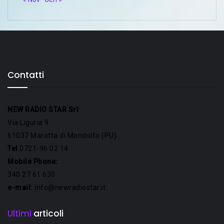
Contatti
NEW RADIO STAR Srl
Via Liguria 9
61037 Marotta di Mondolfo (PU)
Tel
0721-96 02 14
Mobile Phone:
340 27 61 630
e-mail:
info@newradiostar.it
Ultimi
articoli