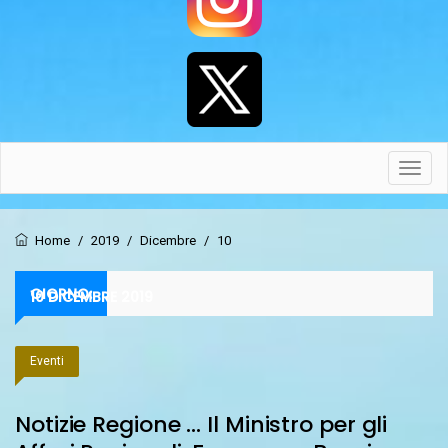
Toggl
navig
Home
/
2019
/
Dicembre
/
10
GIORNO:
10 DICEMBRE 2019
Eventi
Notizie Regione … Il Ministro per gli