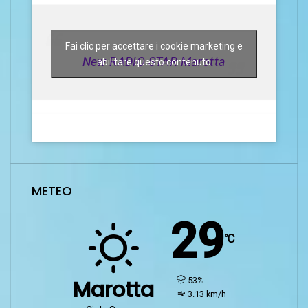
Fai clic per accettare i cookie marketing e
New RADIO STAR Marotta
abilitare questo contenuto
METEO
29
℃
humidity:
53%
Marotta
wind:
3.13 km/h