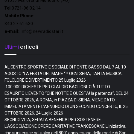
61037 Marotta di Mondolfo (PU)
Tel
0721-96 02 14
Mobile Phone:
340 27 61 630
e-mail:
info@newradiostar.it
Ultimi
articoli
AL CENTRO SPORTIVO E SOCIALE DI PONTE SASSO DAL 7 AL 10
AGOSTO “LA FESTA DEL MARE “ !! OGNI SERA, TANTA MUSICA,
FOLCLORE E DIVERTIMENTO
25 Luglio 2026
100.000 RICHIESTE PER CLAUDIO BAGLIONI: GIÀ TUTTO
ESAURITO L’EVENTO “CHE NOTTE È QUESTA! la partenza”, DEL 24
OTTOBRE 2026, A ROMA, in PIAZZA DI SIENA. VIENE DATO
IMMEDIATAMENTE L’ANNUNCIO DI UN SECONDO CONCERTO, IL 25
OTTOBRE 2026.
24 Luglio 2026
SEGNI DI VITA, SERATA BENEFICA PER SOSTENERE
L’ASSOCIAZIONE OPERE CARITATIVE FRANCESCANE L’iniziativa,
che si inserisce nel solco dell’800° anniversario della morte di San