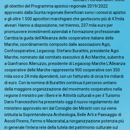
gli obiettivi del Programma apistico regionale 2019/2022
approvato dalla Giunta regionale.Beneficiari sono i consorzi apistici
e gli oltre 1.500 apicoltori marchigiani che gestiscono più di 47mila
alveari. Hanno a disposizione, nel triennio, 237 mila euro per
promuovere investimenti aziendali e formazione professionale.
Cambia la guida dell'Alleanza delle cooperative italiane delle
Marche, coordinamento composto dalle associazioni Agci,
Confcooperative, Legacoop. Stefano Burattini, presidente Agci
Marche, nominato dal comitato esecutivo di Aci Marche, subentra
a Gianfranco Alleruzzo, presidente di Legacoop Marche.L'Alleanza
cooperative delle Marche rappresenta 900 cooperative con 350
mila soci e 24 mila dipendenti, con un fatturato di circa tre miliardi
di euro. Con la nomina di Burattini continua il percorso unitario
della maggiore organizzazione del movimento cooperativo nella
regione.il ministro per i Beni e le Attività culturali e per il Turismo
Dario Franceschini ha presentato oggi il nuovo regolamento del
ministero approvato ieri dal Consiglio dei Ministri con cui viene
istituita la Soprintendenza Archeologia, Belle Arti e Paesaggio di
Ascoli Piceno, Fermo e MacerataLa riorganizzazione potenzia più
in generale l'intera rete della tutela del patrimonio culturale sul