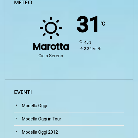
METEO
31
℃
humidity:
45%
Marotta
wind:
2.24 km/h
Cielo Sereno
EVENTI
Modella Oggi
Modella Oggi in Tour
Modella Oggi 2012