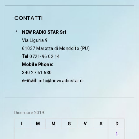
CONTATTI
NEW RADIO STAR Srl
Via Liguria 9
61037 Marotta di Mondolfo (PU)
Tel
0721-96 02 14
Mobile Phone:
340 27 61 630
e-mail:
info@newradiostar.it
Dicembre 2019
L
M
M
G
V
S
D
1