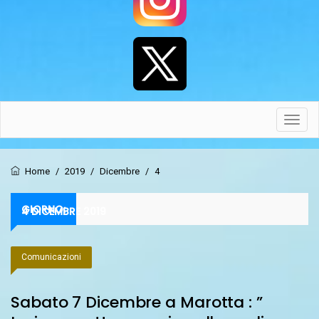
Toggl
navig
Home
/
2019
/
Dicembre
/
4
GIORNO:
4 DICEMBRE 2019
Comunicazioni
Sabato 7 Dicembre a Marotta : ”