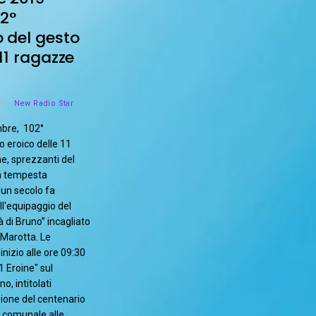
2°
o del gesto
 11 ragazze
New Radio Star
mbre, 102°
o eroico delle 11
e, sprezzanti del
in tempesta
 un secolo fa
l'equipaggio del
di Bruno” incagliato
i Marotta. Le
nizio alle ore 09:30
1 Eroine" sul
, intitolati
one del centenario
 comunale alle