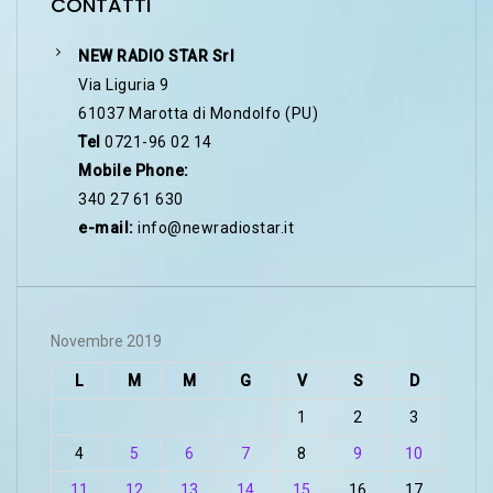
CONTATTI
NEW RADIO STAR Srl
Via Liguria 9
61037 Marotta di Mondolfo (PU)
Tel
0721-96 02 14
Mobile Phone:
340 27 61 630
e-mail:
info@newradiostar.it
Novembre 2019
L
M
M
G
V
S
D
1
2
3
4
5
6
7
8
9
10
11
12
13
14
15
16
17