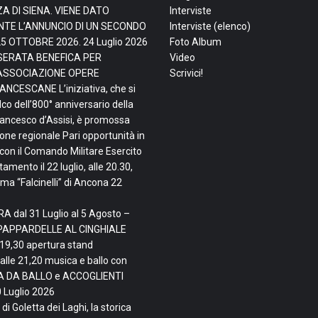
ZA DI SIENA. VIENE DATO
Interviste
TE L’ANNUNCIO DI UN SECONDO
Interviste (elenco)
25 OTTOBRE 2026.
24 Luglio 2026
Foto Album
, SERATA BENEFICA PER
Video
ASSOCIAZIONE OPERE
Scrivici!
NCESCANE L’iniziativa, che si
lco dell’800° anniversario della
rancesco d’Assisi, è promossa
ne regionale Pari opportunità in
con il Comando Militare Esercito
mento il 22 luglio, alle 20.30,
ma “Falcinelli” di Ancona
22
A dal 31 Luglio al 5 Agosto –
PAPPARDELLE AL CINGHIALE
 19,30 apertura stand
alle 21,20 musica e ballo con
TA DA BALLO e ACCOGLIENTI
 Luglio 2026
di Goletta dei Laghi, la storica