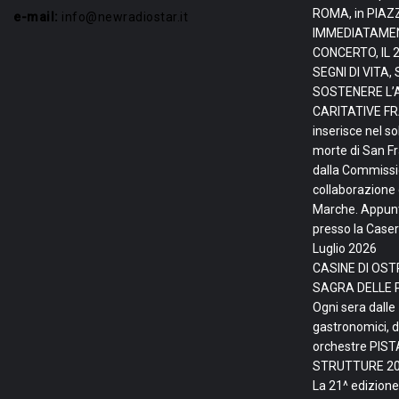
ROMA, in PIAZ
e-mail:
info@newradiostar.it
IMMEDIATAMEN
CONCERTO, IL 
SEGNI DI VITA
SOSTENERE L’
CARITATIVE FRA
inserisce nel so
morte di San F
dalla Commissio
collaborazione 
Marche. Appunta
presso la Caser
Luglio 2026
CASINE DI OSTR
SAGRA DELLE 
Ogni sera dalle
gastronomici, d
orchestre PIS
STRUTTURE
20
La 21^ edizione 