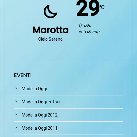
29
℃
humidity:
46%
Marotta
wind:
0.45 km/h
Cielo Sereno
EVENTI
Modella Oggi
Modella Oggi in Tour
Modella Oggi 2012
Modella Oggi 2011