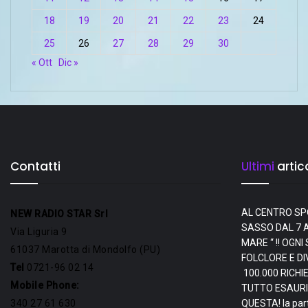
18
19
20
21
22
23
24
25
26
27
28
29
30
« Ott
Dic »
Contatti
Ultimi
artico
AL CENTRO SP
NEW RADIO STAR Srl
SASSO DAL 7 A
Via Liguria 9
MARE “ !! OGN
61037 Marotta di Mondolfo (PU)
FOLCLORE E D
Tel
0721-96 02 14
100.000 RICHI
Mobile Phone:
TUTTO ESAURI
340 27 61 630
QUESTA! la par