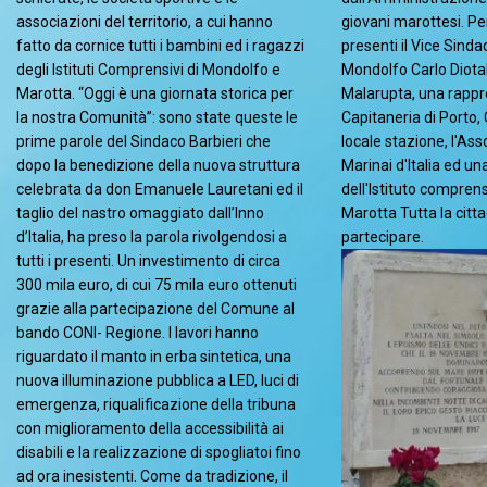
associazioni del territorio, a cui hanno
giovani marottesi. Pe
fatto da cornice tutti i bambini ed i ragazzi
presenti il Vice Sind
degli Istituti Comprensivi di Mondolfo e
Mondolfo Carlo Diotal
Marotta. “Oggi è una giornata storica per
Malarupta, una rappr
la nostra Comunità”: sono state queste le
Capitaneria di Porto, 
prime parole del Sindaco Barbieri che
locale stazione, l'As
dopo la benedizione della nuova struttura
Marinai d'Italia ed u
celebrata da don Emanuele Lauretani ed il
dell'Istituto comprens
taglio del nastro omaggiato dall’Inno
Marotta Tutta la citta
d’Italia, ha preso la parola rivolgendosi a
partecipare.
tutti i presenti. Un investimento di circa
300 mila euro, di cui 75 mila euro ottenuti
grazie alla partecipazione del Comune al
bando CONI- Regione. I lavori hanno
riguardato il manto in erba sintetica, una
nuova illuminazione pubblica a LED, luci di
emergenza, riqualificazione della tribuna
con miglioramento della accessibilità ai
disabili e la realizzazione di spogliatoi fino
ad ora inesistenti. Come da tradizione, il