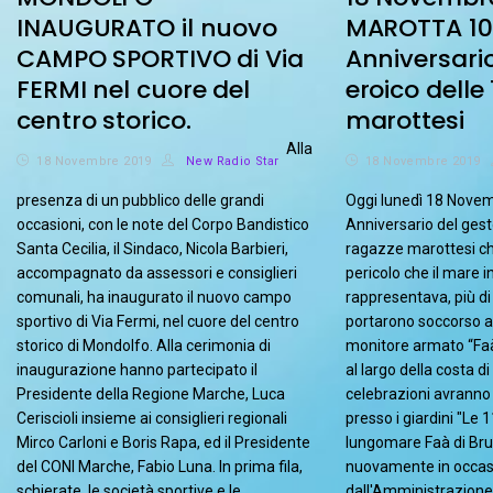
INAUGURATO il nuovo
MAROTTA 10
CAMPO SPORTIVO di Via
Anniversari
FERMI nel cuore del
eroico delle
centro storico.
marottesi
Alla
18 Novembre 2019
New Radio Star
18 Novembre 2019
presenza di un pubblico delle grandi
Oggi lunedì 18 Nove
occasioni, con le note del Corpo Bandistico
Anniversario del gest
Santa Cecilia, il Sindaco, Nicola Barbieri,
ragazze marottesi ch
accompagnato da assessori e consiglieri
pericolo che il mare 
comunali, ha inaugurato il nuovo campo
rappresentava, più di
sportivo di Via Fermi, nel cuore del centro
portarono soccorso al
storico di Mondolfo. Alla cerimonia di
monitore armato “Faà 
inaugurazione hanno partecipato il
al largo della costa d
Presidente della Regione Marche, Luca
celebrazioni avranno i
Ceriscioli insieme ai consiglieri regionali
presso i giardini "Le 1
Mirco Carloni e Boris Rapa, ed il Presidente
lungomare Faà di Bruno
del CONI Marche, Fabio Luna. In prima fila,
nuovamente in occasi
schierate, le società sportive e le
dall'Amministrazione