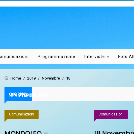
omunicazioni
Programmazione
Interviste
Foto A
Home
/
2019
/
Novembre
/
18
GIORNO:
18 NOVEMBRE 2019
Comunicazioni
Comunicazioni
MONDOLFO –
18 Novembr