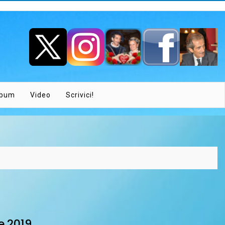
lbum
Video
Scrivici!
e 2019