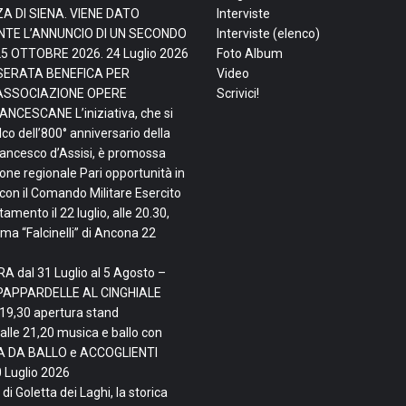
ZA DI SIENA. VIENE DATO
Interviste
TE L’ANNUNCIO DI UN SECONDO
Interviste (elenco)
25 OTTOBRE 2026.
24 Luglio 2026
Foto Album
, SERATA BENEFICA PER
Video
ASSOCIAZIONE OPERE
Scrivici!
NCESCANE L’iniziativa, che si
lco dell’800° anniversario della
rancesco d’Assisi, è promossa
ne regionale Pari opportunità in
con il Comando Militare Esercito
mento il 22 luglio, alle 20.30,
ma “Falcinelli” di Ancona
22
A dal 31 Luglio al 5 Agosto –
PAPPARDELLE AL CINGHIALE
 19,30 apertura stand
alle 21,20 musica e ballo con
TA DA BALLO e ACCOGLIENTI
 Luglio 2026
di Goletta dei Laghi, la storica