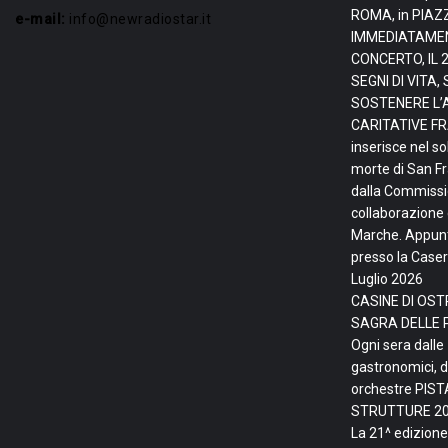
ROMA, in PIAZ
e-mail:
info@newradiostar.it
IMMEDIATAMEN
CONCERTO, IL 
SEGNI DI VITA
SOSTENERE L’
CARITATIVE FRA
inserisce nel so
morte di San F
dalla Commissio
collaborazione 
Marche. Appunta
presso la Caser
Luglio 2026
CASINE DI OSTR
SAGRA DELLE 
Ogni sera dalle
gastronomici, d
orchestre PIS
STRUTTURE
20
La 21^ edizione 