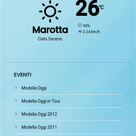
26
℃
humidity:
50%
Marotta
wind:
2.24 km/h
Cielo Sereno
EVENTI
Modella Oggi
Modella Oggi in Tour
Modella Oggi 2012
Modella Oggi 2011