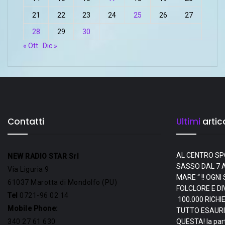
21
22
23
24
25
26
27
28
29
30
« Ott
Dic »
Contatti
Ultimi
artico
AL CENTRO SP
NEW RADIO STAR Srl
SASSO DAL 7 A
Via Liguria 9
MARE “ !! OGN
61037 Marotta di Mondolfo (PU)
FOLCLORE E D
Tel
0721-96 02 14
100.000 RICHI
Mobile Phone:
TUTTO ESAURI
340 27 61 630
QUESTA! la par