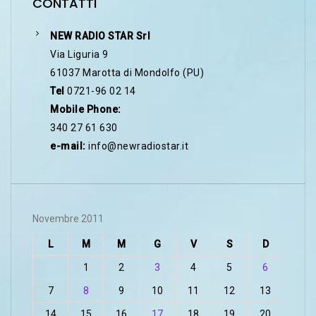
CONTATTI
NEW RADIO STAR Srl
Via Liguria 9
61037 Marotta di Mondolfo (PU)
Tel
0721-96 02 14
Mobile Phone:
340 27 61 630
e-mail:
info@newradiostar.it
Novembre 2011
L
M
M
G
V
S
D
1
2
3
4
5
6
7
8
9
10
11
12
13
14
15
16
17
18
19
20