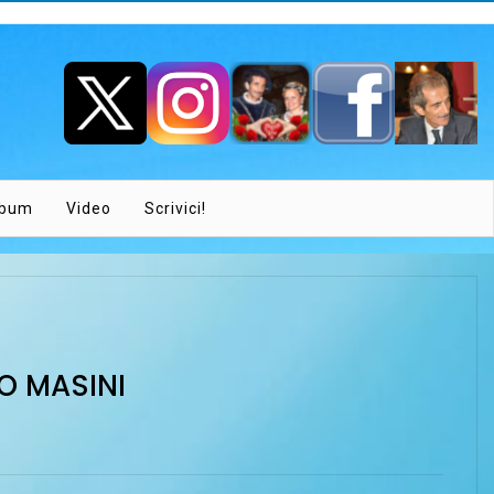
lbum
Video
Scrivici!
O MASINI