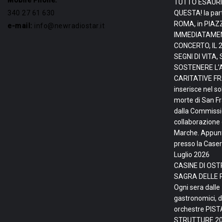
Mobile Phone:
TUTTO ESAURI
340 27 61 630
QUESTA! la par
ROMA, in PIAZ
e-mail:
info@newradiostar.it
IMMEDIATAMEN
CONCERTO, IL 
SEGNI DI VITA
SOSTENERE L’
CARITATIVE FRA
inserisce nel so
morte di San F
dalla Commissio
collaborazione 
Marche. Appunta
presso la Caser
Luglio 2026
CASINE DI OSTR
SAGRA DELLE 
Ogni sera dalle
gastronomici, d
orchestre PIS
STRUTTURE
20