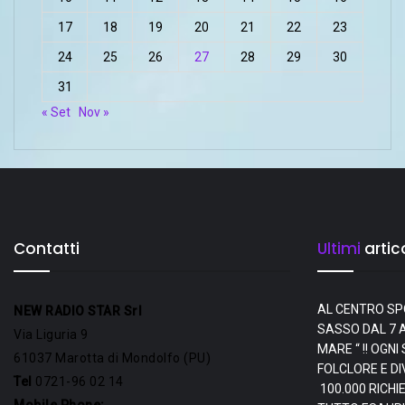
17
18
19
20
21
22
23
24
25
26
27
28
29
30
31
« Set
Nov »
Contatti
Ultimi
artico
AL CENTRO SP
NEW RADIO STAR Srl
SASSO DAL 7 A
Via Liguria 9
MARE “ !! OGN
61037 Marotta di Mondolfo (PU)
FOLCLORE E D
Tel
0721-96 02 14
100.000 RICHI