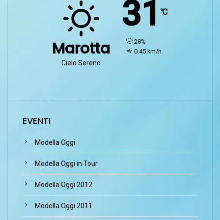
31
℃
humidity:
28%
Marotta
wind:
0.45 km/h
Cielo Sereno
EVENTI
Modella Oggi
Modella Oggi in Tour
Modella Oggi 2012
Modella Oggi 2011