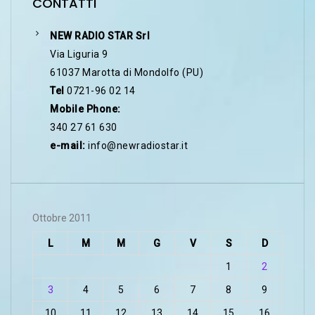
CONTATTI
NEW RADIO STAR Srl
Via Liguria 9
61037 Marotta di Mondolfo (PU)
Tel
0721-96 02 14
Mobile Phone:
340 27 61 630
e-mail:
info@newradiostar.it
Ottobre 2011
L
M
M
G
V
S
D
1
2
3
4
5
6
7
8
9
10
11
12
13
14
15
16