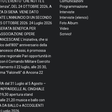
TO L’EVENTO “CHE NOTTE È
Comunicazioni
tenza”, DEL 24 OTTOBRE 2026, A
Programmazione
ZA DI SIENA. VIENE DATO
Interviste
TE L’ANNUNCIO DI UN SECONDO
Interviste (elenco)
25 OTTOBRE 2026.
24 Luglio 2026
Foto Album
, SERATA BENEFICA PER
Video
ASSOCIAZIONE OPERE
Scrivici!
NCESCANE L’iniziativa, che si
lco dell’800° anniversario della
rancesco d’Assisi, è promossa
ne regionale Pari opportunità in
con il Comando Militare Esercito
mento il 22 luglio, alle 20.30,
ma “Falcinelli” di Ancona
22
A dal 31 Luglio al 5 Agosto –
PAPPARDELLE AL CINGHIALE
 19,30 apertura stand
alle 21,20 musica e ballo con
TA DA BALLO e ACCOGLIENTI
 Luglio 2026