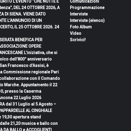
URITO L’EVENTO “CHE NOTTE È
Comunicazioni
tenza”, DEL 24 OTTOBRE 2026, A
Programmazione
ZA DI SIENA. VIENE DATO
Interviste
TE L’ANNUNCIO DI UN
Interviste (elenco)
ERTO, IL 25 OTTOBRE 2026.
24
Foto Album
Video
, SERATA BENEFICA PER
Scrivici!
ASSOCIAZIONE OPERE
NCESCANE L’iniziativa, che si
solco dell’800° anniversario
 San Francesco d’Assisi, è
a Commissione regionale Pari
 collaborazione con il Comando
ito Marche. Appuntamento il 22
.30, presso la Caserma
 Ancona
22 Luglio 2026
A dal 31 Luglio al 5 Agosto –
PAPPARDELLE AL CINGHIALE
e 19,30 apertura stand
dalle 21,20 musica e ballo con
TA DA BALLO e ACCOGLIENTI