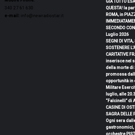
Mobile Phone:
GIÀ TUTTO ESA
340 27 61 630
QUESTA! la par
ROMA, in PIAZ
e-mail:
info@newradiostar.it
IMMEDIATAMEN
SECONDO CONC
Luglio 2026
SEGNI DI VITA
SOSTENERE L’
CARITATIVE FRA
inserisce nel 
della morte di
promossa dall
opportunità in
Militare Eserc
luglio, alle 20
“Falcinelli” di
CASINE DI OSTR
SAGRA DELLE 
Ogni sera dall
gastronomici, 
orchestre PIS