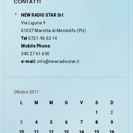
CONTATTI
NEW RADIO STAR Srl
Via Liguria 9
61037 Marotta di Mondolfo (PU)
Tel
0721-96 02 14
Mobile Phone:
340 27 61 630
e-mail:
info@newradiostar.it
Ottobre 2011
L
M
M
G
V
S
D
1
2
3
4
5
6
7
8
9
10
11
12
13
14
15
16