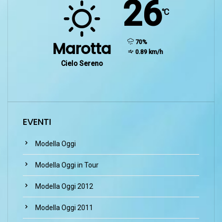
26
℃
humidity:
70%
Marotta
wind:
0.89 km/h
Cielo Sereno
EVENTI
Modella Oggi
Modella Oggi in Tour
Modella Oggi 2012
Modella Oggi 2011