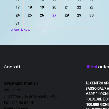
17
18
19
20
21
22
23
24
25
26
27
28
29
30
31
« Set
Nov »
Contatti
Ultimi
artico
AL CENTRO SP
NEW RADIO STAR Srl
SASSO DAL 7 A
Via Liguria 9
MARE “ !! OGN
61037 Marotta di Mondolfo (PU)
FOLCLORE E D
Tel
0721-96 02 14
100.000 RICHI