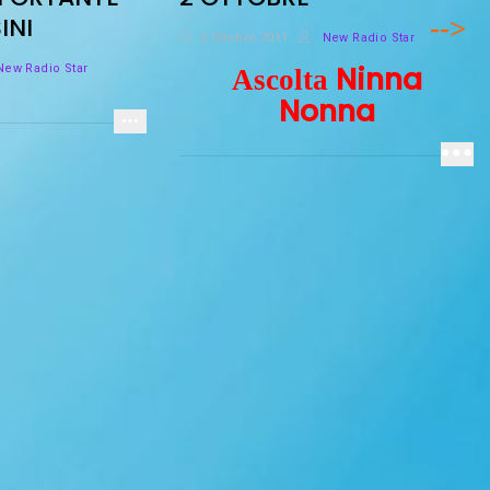
INI
-->
2 Ottobre 2011
New Radio Star
Ninna
ew Radio Star
Ascolta
Nonna