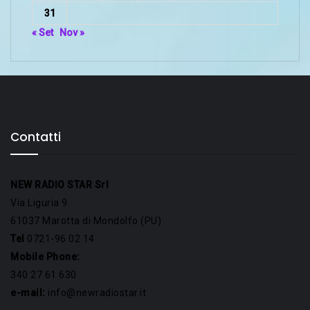
31
« Set
Nov »
Contatti
NEW RADIO STAR Srl
Via Liguria 9
61037 Marotta di Mondolfo (PU)
Tel
0721-96 02 14
Mobile Phone:
340 27 61 630
e-mail:
info@newradiostar.it