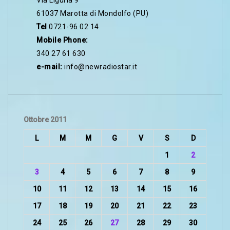
Via Liguria 9
61037 Marotta di Mondolfo (PU)
Tel
0721-96 02 14
Mobile Phone:
340 27 61 630
e-mail:
info@newradiostar.it
Ottobre 2011
L
M
M
G
V
S
D
1
2
3
4
5
6
7
8
9
10
11
12
13
14
15
16
17
18
19
20
21
22
23
24
25
26
27
28
29
30