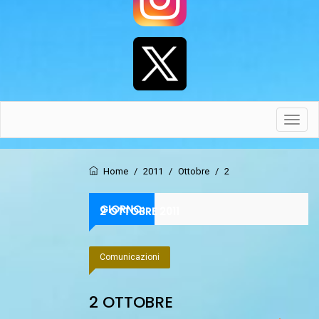
Toggl
navig
Home
/
2011
/
Ottobre
/
2
GIORNO:
2 OTTOBRE 2011
Comunicazioni
2 OTTOBRE