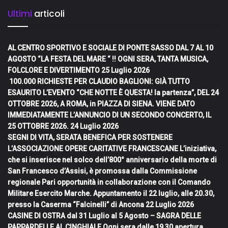
Ultimi
articoli
AL CENTRO SPORTIVO E SOCIALE DI PONTE SASSO DAL 7 AL 10
AGOSTO “LA FESTA DEL MARE “ !! OGNI SERA, TANTA MUSICA,
FOLCLORE E DIVERTIMENTO
25 Luglio 2026
100.000 RICHIESTE PER CLAUDIO BAGLIONI: GIÀ TUTTO
ESAURITO L’EVENTO “CHE NOTTE È QUESTA! la partenza”, DEL 24
OTTOBRE 2026, A ROMA, in PIAZZA DI SIENA. VIENE DATO
IMMEDIATAMENTE L’ANNUNCIO DI UN SECONDO CONCERTO, IL
25 OTTOBRE 2026.
24 Luglio 2026
SEGNI DI VITA, SERATA BENEFICA PER SOSTENERE
L’ASSOCIAZIONE OPERE CARITATIVE FRANCESCANE L’iniziativa,
che si inserisce nel solco dell’800° anniversario della morte di
San Francesco d’Assisi, è promossa dalla Commissione
regionale Pari opportunità in collaborazione con il Comando
Militare Esercito Marche. Appuntamento il 22 luglio, alle 20.30,
presso la Caserma “Falcinelli” di Ancona
22 Luglio 2026
CASINE DI OSTRA dal 31 Luglio al 5 Agosto – SAGRA DELLE
PAPPARDELLE AL CINGHIALE Ogni sera dalle 19,30 apertura