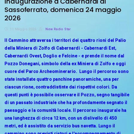
inaugurazione a Cabernardi di
Sassoferrato, domenica 24 maggio
2026
11 Maggio 2026
New Radio Star
Il Cammino attraversa i territori dei quattro rioni del Palio
della Miniera di Zolfo di Cabernardi - Cabernardi Est,
Cabernardi Ovest, Doglio e Felcine - e prende il nome dal
Pozzo Donegani, simbolo della ex Miniera di Zolfo e oggi
cuore del Parco Archeominerario. Lungo il percorso sono
state installate quattro panchine panoramiche, una per
ciascun rione, contraddistinte dai rispettivi colori. Da
questi punti è possibile osservare il Pozzo, segno tangibile
di un passato industriale che ha profondamente segnato il
paesaggio e la comunità locale. Il percorso inaugurale ha
una lunghezza di circa 12 km, con un dislivello di 450
metri, ed è assistito da servizio bus navetta. Lungo il
cammino sono previsti ristori e l’accompagnamento di