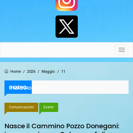
Toggl
navig
Home
/
2026
/
Maggio
/
11
GIORNO:
11 MAGGIO 2026
Comunicazioni
Eventi
Nasce il Cammino Pozzo Donegani: