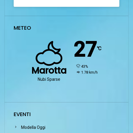
METEO
27
℃
humidity:
43%
Marotta
wind:
1.78 km/h
Nubi Sparse
EVENTI
Modella Oggi