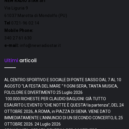
NEW RADIO STAR Srl
Via Liguria 9
61037 Marotta di Mondolfo (PU)
Tel
0721-96 02 14
Mobile Phone:
340 27 61 630
e-mail:
info@newradiostar.it
Ultimi
articoli
AL CENTRO SPORTIVO E SOCIALE DI PONTE SASSO DAL 7 AL 10
AGOSTO “LA FESTA DEL MARE “ !! OGNI SERA, TANTA MUSICA,
FOLCLORE E DIVERTIMENTO
25 Luglio 2026
100.000 RICHIESTE PER CLAUDIO BAGLIONI: GIÀ TUTTO
ESAURITO L’EVENTO “CHE NOTTE È QUESTA! la partenza”, DEL 24
OTTOBRE 2026, A ROMA, in PIAZZA DI SIENA. VIENE DATO
IMMEDIATAMENTE L’ANNUNCIO DI UN SECONDO CONCERTO, IL 25
OTTOBRE 2026.
24 Luglio 2026