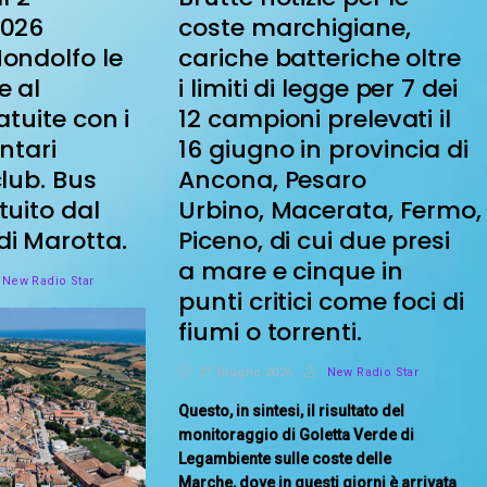
2026
coste marchigiane,
ondolfo le
cariche batteriche oltre
e al
i limiti di legge per 7 dei
atuite con i
12 campioni prelevati il
ntari
16 giugno in provincia di
lub. Bus
Ancona, Pesaro
tuito dal
Urbino, Macerata, Fermo, 
i Marotta.
Piceno, di cui due presi
a mare e cinque in
New Radio Star
punti critici come foci di
fiumi o torrenti.
27 Giugno 2026
New Radio Star
Questo, in sintesi, il risultato del
monitoraggio di Goletta Verde di
Legambiente sulle coste delle
Marche, dove in questi giorni è arrivata