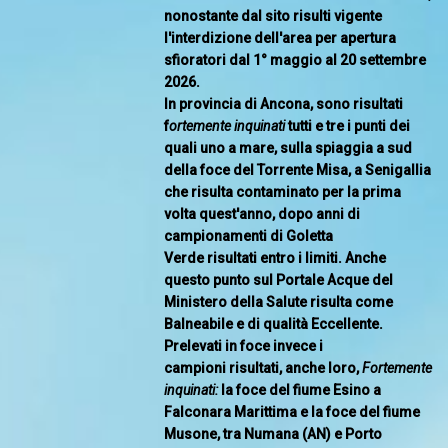
nonostante dal sito risulti vigente
l'interdizione dell'area per apertura
sfioratori dal 1° maggio al 20 settembre
2026.
In provincia di Ancona, sono risultati
f
ortemente inquinati
tutti e tre i punti dei
quali uno a mare, sulla spiaggia a sud
della foce del Torrente Misa, a Senigallia
che risulta contaminato per la prima
volta quest'anno, dopo anni di
campionamenti di Goletta
Verde risultati entro i limiti. Anche
questo punto sul Portale Acque del
Ministero della Salute risulta come
Balneabile e di qualità Eccellente.
Prelevati in foce invece i
campioni risultati, anche loro,
Fortemente
inquinati:
la foce del fiume Esino a
Falconara Marittima e la foce del fiume
Musone, tra Numana (AN) e Porto