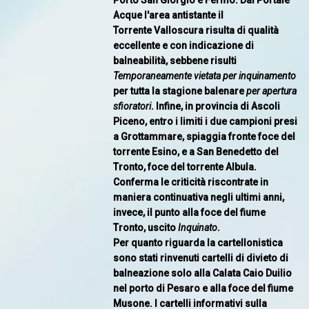
Porto San Giorgio e Fermo. Dal Portale
Acque l'area antistante il
Torrente Valloscura risulta di qualità
eccellente e con indicazione di
balneabilità, sebbene risulti
Temporaneamente vietata per inquinamento
per tutta la stagione balenare
per apertura
sfioratori
. Infine, in provincia di Ascoli
Piceno, entro i limiti i due campioni presi
a Grottammare, spiaggia fronte foce del
torrente Esino, e a San Benedetto del
Tronto, foce del torrente Albula.
Conferma le criticità riscontrate in
maniera continuativa negli ultimi anni,
invece, il punto alla foce del fiume
Tronto, uscito
Inquinato
.
Per quanto riguarda la cartellonistica
sono stati rinvenuti cartelli di divieto di
balneazione solo alla Calata Caio Duilio
nel porto di Pesaro e alla foce del fiume
Musone. I cartelli informativi sulla