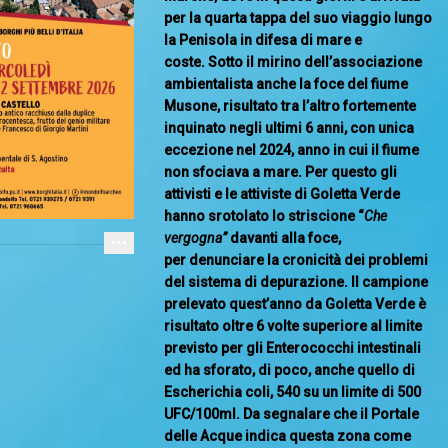
per la quarta tappa del suo viaggio lungo
la Penisola in difesa di mare e
coste. Sotto il mirino dell’associazione
ambientalista anche la foce del fiume
Musone, risultato tra l’altro fortemente
inquinato negli ultimi 6 anni, con unica
eccezione nel 2024, anno in cui il fiume
non sfociava a mare. Per questo gli
attivisti e le attiviste di Goletta Verde
hanno srotolato lo striscione “
Che
vergogna”
davanti alla foce,
per denunciare la cronicità dei problemi
del sistema di depurazione. Il campione
prelevato quest’anno da Goletta Verde è
risultato oltre 6 volte superiore al limite
previsto per gli Enterococchi intestinali
ed ha sforato, di poco, anche quello di
Escherichia coli, 540 su un limite di 500
UFC/100ml. Da segnalare che il Portale
delle Acque indica questa zona come