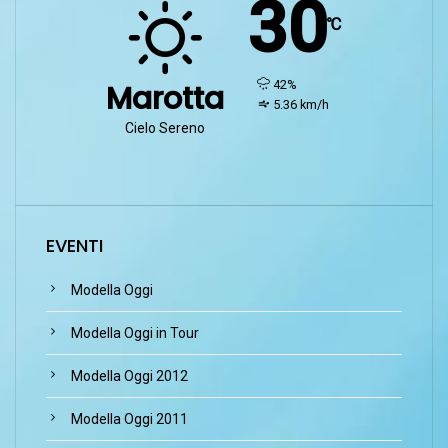
30
℃
humidity:
42%
Marotta
wind:
5.36 km/h
Cielo Sereno
EVENTI
Modella Oggi
Modella Oggi in Tour
Modella Oggi 2012
Modella Oggi 2011