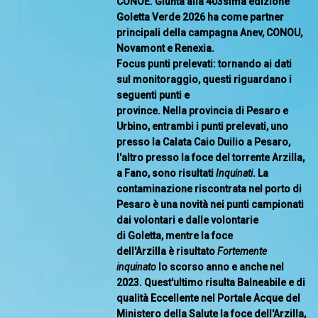
CONOE. Giunta alla 403sima edizione
Goletta Verde 2026 ha come partner
principali della campagna Anev, CONOU,
Novamont e Renexia.
Focus punti prelevati: tornando ai dati
sul monitoraggio, questi riguardano i
seguenti punti e
province. Nella provincia di Pesaro e
Urbino, entrambi i punti prelevati, uno
presso la Calata Caio Duilio a Pesaro,
l'altro presso la foce del torrente Arzilla,
a Fano, sono risultati
Inquinati
. La
contaminazione riscontrata nel porto di
Pesaro è una novità nei punti campionati
dai volontari e dalle volontarie
di Goletta, mentre la foce
dell'Arzilla è risultato
Fortemente
inquinato
lo scorso anno e anche nel
2023. Quest'ultimo risulta Balneabile e di
qualità Eccellente nel Portale Acque del
Ministero della Salute la foce dell'Arzilla,