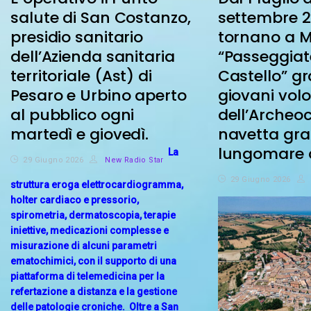
salute di San Costanzo,
settembre 
presidio sanitario
tornano a M
dell’Azienda sanitaria
“Passeggiat
territoriale (Ast) di
Castello” gr
Pesaro e Urbino aperto
giovani volo
al pubblico ogni
dell’Archeoc
martedì e giovedì.
navetta gra
lungomare d
La
29 Giugno 2026
New Radio Star
29 Giugno 2026
struttura eroga elettrocardiogramma,
holter cardiaco e pressorio,
spirometria, dermatoscopia, terapie
iniettive, medicazioni complesse e
misurazione di alcuni parametri
ematochimici, con il supporto di una
piattaforma di telemedicina per la
refertazione a distanza e la gestione
delle patologie croniche. Oltre a San