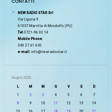
CONTATTI
NEW RADIO STAR Srl
Via Liguria 9
61037 Marotta di Mondolfo (PU)
Tel
0721-96 02 14
Mobile Phone:
340 27 61 630
e-mail:
info@newradiostar.it
Giugno 2026
L
M
M
G
V
S
D
1
2
3
4
5
6
7
8
9
10
11
12
13
14
15
16
17
18
19
20
21