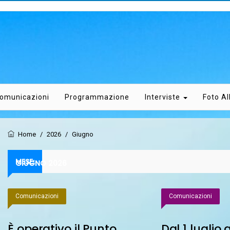
omunicazioni
Programmazione
Interviste
Foto A
Home
/
2026
/
Giugno
MESE:
GIUGNO 2026
Comunicazioni
Comunicazioni
È operativo il Punto
Dal 1 luglio a