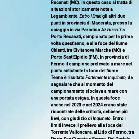
Recanati (MC). In questo caso si tratta di
situazioni storicamente note a
Legambiente.
Entro i limiti
gli altri due
punti in provincia di Macerata, presso la
spiaggia in via Paradiso Azzurro 7 a
Porto Recanati, campionato per la prima
volta quest'anno, e alla foce del fiume
Chienti, tra Civitanova Marche (MC) e
Porto Sant'Elpidio (FM). In provincia di
Fermo il campione prelevato a mare nel
punto antistante la foce del fiume
Tenna è risultato
Fortemente Inquinato
,
da
segnalare che al momento del
campionamento sfociava a mare con
una portata esigua. In questa foce
anche nel 2023 e nel 2024 erano state
riscontrate delle criticità, sebbene più
lievi, con giudizio di
Inquinato
. Entro i
limiti invece il prelievo alla foce del
Torrente Valloscura, al Lido di Fermo, tra