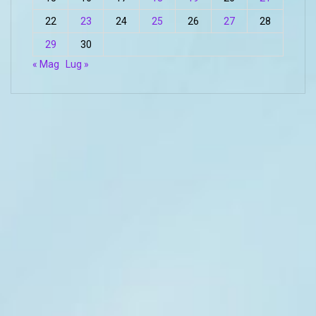
22
23
24
25
26
27
28
29
30
« Mag
Lug »