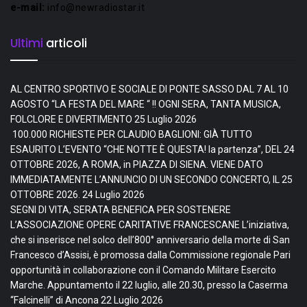
e-mail:
info@newradiostar.it
Ultimi
articoli
AL CENTRO SPORTIVO E SOCIALE DI PONTE SASSO DAL 7 AL 10
AGOSTO “LA FESTA DEL MARE “ !! OGNI SERA, TANTA MUSICA,
FOLCLORE E DIVERTIMENTO
25 Luglio 2026
100.000 RICHIESTE PER CLAUDIO BAGLIONI: GIÀ TUTTO
ESAURITO L’EVENTO “CHE NOTTE È QUESTA! la partenza”, DEL 24
OTTOBRE 2026, A ROMA, in PIAZZA DI SIENA. VIENE DATO
IMMEDIATAMENTE L’ANNUNCIO DI UN SECONDO CONCERTO, IL 25
OTTOBRE 2026.
24 Luglio 2026
SEGNI DI VITA, SERATA BENEFICA PER SOSTENERE
L’ASSOCIAZIONE OPERE CARITATIVE FRANCESCANE L’iniziativa,
che si inserisce nel solco dell’800° anniversario della morte di San
Francesco d’Assisi, è promossa dalla Commissione regionale Pari
opportunità in collaborazione con il Comando Militare Esercito
Marche. Appuntamento il 22 luglio, alle 20.30, presso la Caserma
“Falcinelli” di Ancona
22 Luglio 2026