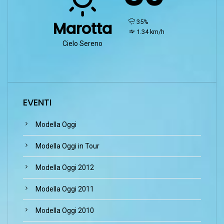
humidity:
35%
Marotta
wind:
1.34 km/h
Cielo Sereno
EVENTI
Modella Oggi
Modella Oggi in Tour
Modella Oggi 2012
Modella Oggi 2011
Modella Oggi 2010