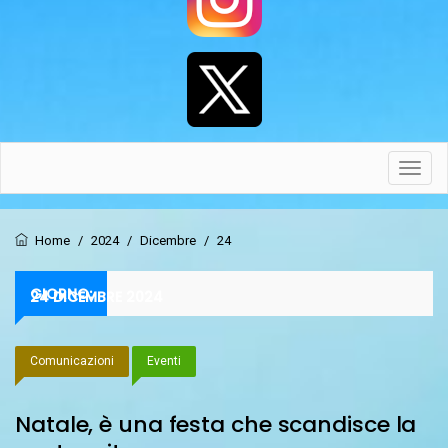
Toggl
navig
Home
/
2024
/
Dicembre
/
24
GIORNO:
24 DICEMBRE 2024
Comunicazioni
Eventi
Natale, è una festa che scandisce la