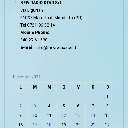
NEW RADIO STAR Srl
Via Liguria 9
61037 Marotta di Mondolfo (PU)
Tel
0721-96 02 14
Mobile Phone:
340 27 61 630
e-mail:
info@newradiostar.it
Dicembre 2024
L
M
M
G
V
S
D
1
2
3
4
5
6
7
8
9
10
11
12
13
14
15
16
17
18
19
20
21
22