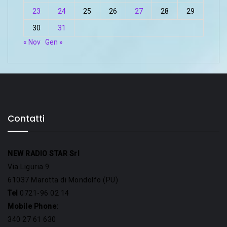
23
24
25
26
27
28
29
30
31
« Nov
Gen »
Contatti
NEW RADIO STAR Srl
Via Liguria 9
61037 Marotta di Mondolfo (PU)
Tel
0721-96 02 14
Mobile Phone:
340 27 61 630