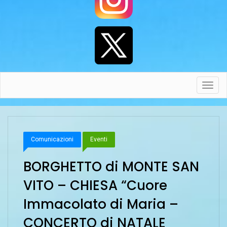
Toggl
navig
Comunicazioni
Eventi
BORGHETTO di MONTE SAN
VITO – CHIESA “Cuore
Immacolato di Maria –
CONCERTO di NATALE