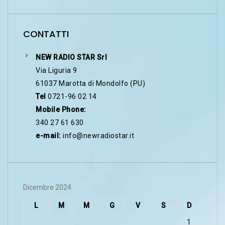
CONTATTI
NEW RADIO STAR Srl
Via Liguria 9
61037 Marotta di Mondolfo (PU)
Tel
0721-96 02 14
Mobile Phone:
340 27 61 630
e-mail:
info@newradiostar.it
Dicembre 2024
L
M
M
G
V
S
D
1