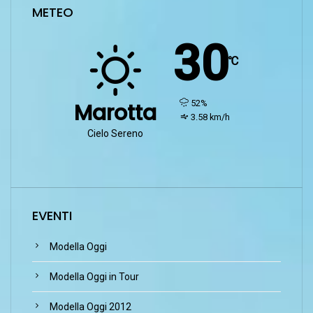
METEO
30
℃
humidity:
52%
Marotta
wind:
3.58 km/h
Cielo Sereno
EVENTI
Modella Oggi
Modella Oggi in Tour
Modella Oggi 2012