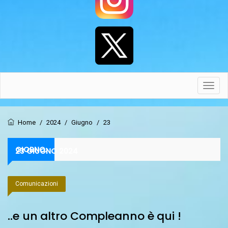
Toggl
navig
Home
/
2024
/
Giugno
/
23
GIORNO:
23 GIUGNO 2024
Comunicazioni
..e un altro Compleanno è qui !