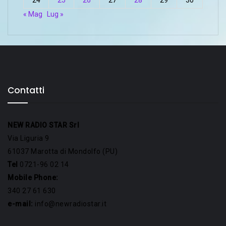
« Mag
Lug »
Contatti
NEW RADIO STAR Srl
Via Liguria 9
61037 Marotta di Mondolfo (PU)
Tel
0721-96 02 14
Mobile Phone:
340 27 61 630
e-mail:
info@newradiostar.it