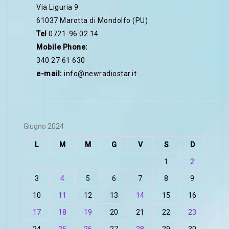
Via Liguria 9
61037 Marotta di Mondolfo (PU)
Tel
0721-96 02 14
Mobile Phone:
340 27 61 630
e-mail:
info@newradiostar.it
Giugno 2024
L
M
M
G
V
S
D
1
2
3
4
5
6
7
8
9
10
11
12
13
14
15
16
17
18
19
20
21
22
23
24
25
26
27
28
29
30