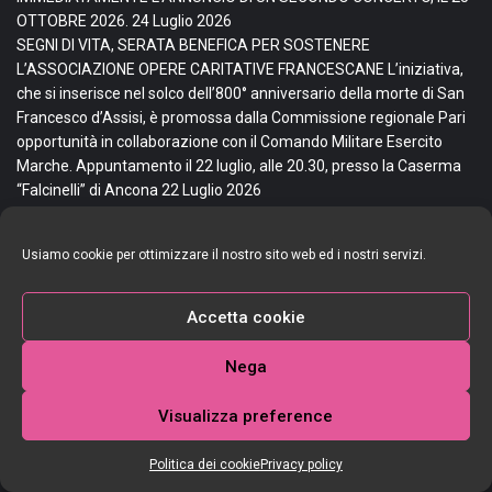
OTTOBRE 2026.
24 Luglio 2026
SEGNI DI VITA, SERATA BENEFICA PER SOSTENERE
L’ASSOCIAZIONE OPERE CARITATIVE FRANCESCANE L’iniziativa,
che si inserisce nel solco dell’800° anniversario della morte di San
Francesco d’Assisi, è promossa dalla Commissione regionale Pari
opportunità in collaborazione con il Comando Militare Esercito
Marche. Appuntamento il 22 luglio, alle 20.30, presso la Caserma
“Falcinelli” di Ancona
22 Luglio 2026
CASINE DI OSTRA dal 31 Luglio al 5 Agosto – SAGRA DELLE
PAPPARDELLE AL CINGHIALE Ogni sera dalle 19,30 apertura stand
Usiamo cookie per ottimizzare il nostro sito web ed i nostri servizi.
gastronomici, dalle 21,20 musica e ballo con orchestre PISTA DA
BALLO e ACCOGLIENTI STRUTTURE
20 Luglio 2026
La 21^ edizione di Goletta dei Laghi, la storica campagna di
Accetta cookie
Legambiente che tutela e monitora i laghi italiani, arriva nelle
Marche per la sua 7^ tappa.
16 Luglio 2026
Nega
Menu
Visualizza preference
Politica dei cookie
Privacy policy
Home