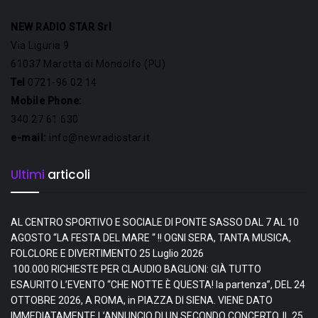
NEW RADIO STAR Srl
Via Liguria 9
61037 Marotta di Mondolfo (PU)
Tel
0721-96 02 14
Mobile Phone:
340 27 61 630
e-mail:
info@newradiostar.it
Ultimi
articoli
AL CENTRO SPORTIVO E SOCIALE DI PONTE SASSO DAL 7 AL 10
AGOSTO “LA FESTA DEL MARE “ !! OGNI SERA, TANTA MUSICA,
FOLCLORE E DIVERTIMENTO
25 Luglio 2026
100.000 RICHIESTE PER CLAUDIO BAGLIONI: GIÀ TUTTO
ESAURITO L’EVENTO “CHE NOTTE È QUESTA! la partenza”, DEL 24
OTTOBRE 2026, A ROMA, in PIAZZA DI SIENA. VIENE DATO
IMMEDIATAMENTE L’ANNUNCIO DI UN SECONDO CONCERTO, IL 25