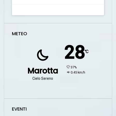
METEO
28
℃
humidity:
37%
Marotta
wind:
0.45 km/h
Cielo Sereno
EVENTI