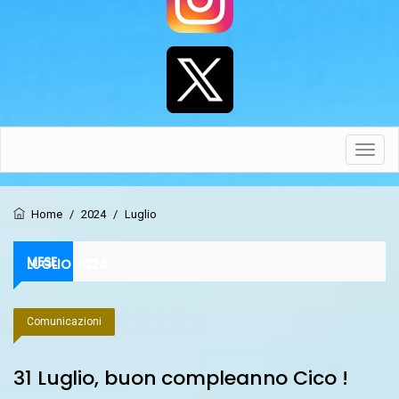
Toggl
navig
Home
/
2024
/
Luglio
MESE:
LUGLIO 2024
Comunicazioni
31 Luglio, buon compleanno Cico !