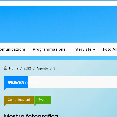
omunicazioni
Programmazione
Interviste
Foto A
Home
/
2022
/
Agosto
/
3
GIORNO:
3 AGOSTO 2022
Comunicazioni
Eventi
Mostra fotografica