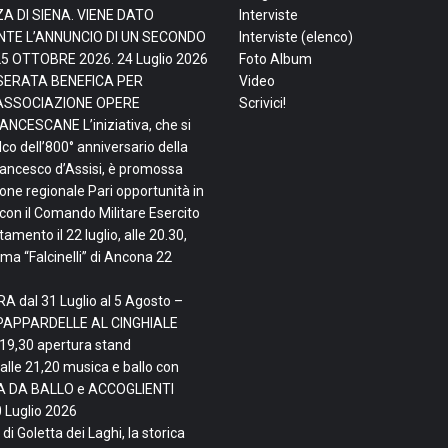
ZA DI SIENA. VIENE DATO
Interviste
TE L’ANNUNCIO DI UN SECONDO
Interviste (elenco)
25 OTTOBRE 2026.
24 Luglio 2026
Foto Album
, SERATA BENEFICA PER
Video
ASSOCIAZIONE OPERE
Scrivici!
NCESCANE L’iniziativa, che si
lco dell’800° anniversario della
rancesco d’Assisi, è promossa
ne regionale Pari opportunità in
con il Comando Militare Esercito
mento il 22 luglio, alle 20.30,
ma “Falcinelli” di Ancona
22
A dal 31 Luglio al 5 Agosto –
PAPPARDELLE AL CINGHIALE
 19,30 apertura stand
alle 21,20 musica e ballo con
TA DA BALLO e ACCOGLIENTI
 Luglio 2026
di Goletta dei Laghi, la storica