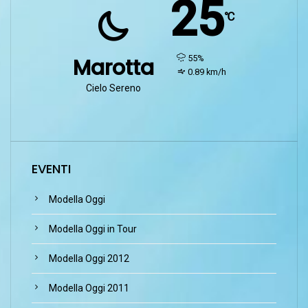
25
℃
humidity:
55%
Marotta
wind:
0.89 km/h
Cielo Sereno
EVENTI
Modella Oggi
Modella Oggi in Tour
Modella Oggi 2012
Modella Oggi 2011