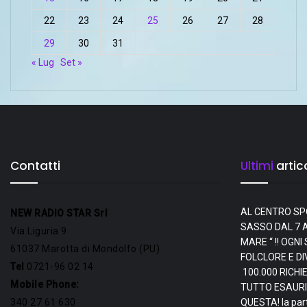
22
23
24
25
26
27
28
29
30
31
« Lug
Set »
Contatti
Ultimi
artico
AL CENTRO SP
NEW RADIO STAR Srl
SASSO DAL 7 A
Via Liguria 9
MARE “ !! OGN
61037 Marotta di Mondolfo (PU)
FOLCLORE E D
Tel
0721-96 02 14
100.000 RICHI
Mobile Phone:
TUTTO ESAURI
340 27 61 630
QUESTA! la par