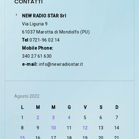
CONTATTI
NEW RADIO STAR Srl
Via Liguria 9
61037 Marotta di Mondolfo (PU)
Tel
0721-96 02 14
Mobile Phone:
340 27 61 630
e-mail:
info@newradiostar.it
Agosto 2022
L
M
M
G
V
S
D
1
2
3
4
5
6
7
8
9
10
11
12
13
14
15
16
17
18
19
20
21