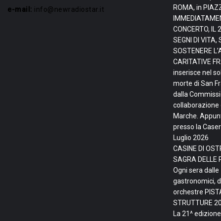
ROMA, in PIAZ
e-mail:
info@newradiostar.it
IMMEDIATAMEN
CONCERTO, IL 
SEGNI DI VITA
SOSTENERE L’
CARITATIVE FRA
inserisce nel so
morte di San F
dalla Commissio
collaborazione 
Marche. Appunta
presso la Caser
Luglio 2026
CASINE DI OSTR
SAGRA DELLE 
Ogni sera dalle
gastronomici, d
orchestre PIS
STRUTTURE
20
La 21^ edizione 