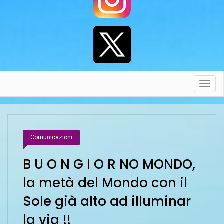
Toggl
navig
Comunicazioni
B U O N G I O R NO MONDO,
la metà del Mondo con il
Sole già alto ad illuminar
la via !!