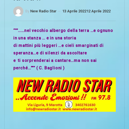
By
New Radio Star
--
13 Aprile 2022
12 Aprile 2022
“””……nel vecchio albergo della terra …e ognuno
in una stanza … e in una storia
di mattini più leggeri …e cieli smarginati di
speranza…e di silenzi da ascoltare
e ti sorprenderai a cantare…ma non sai
perché…””” ( C. Baglioni )