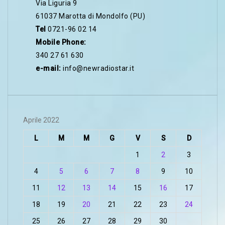
Via Liguria 9
61037 Marotta di Mondolfo (PU)
Tel
0721-96 02 14
Mobile Phone:
340 27 61 630
e-mail:
info@newradiostar.it
Aprile 2022
L
M
M
G
V
S
D
1
2
3
4
5
6
7
8
9
10
11
12
13
14
15
16
17
18
19
20
21
22
23
24
25
26
27
28
29
30