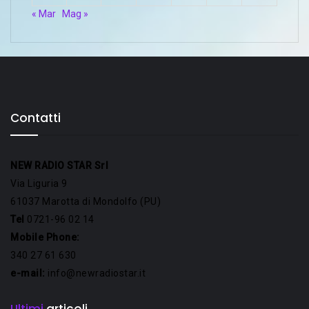
« Mar
Mag »
Contatti
NEW RADIO STAR Srl
Via Liguria 9
61037 Marotta di Mondolfo (PU)
Tel
0721-96 02 14
Mobile Phone:
340 27 61 630
e-mail:
info@newradiostar.it
Ultimi
articoli