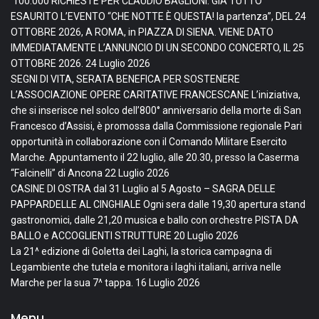
100.000 RICHIESTE PER CLAUDIO BAGLIONI: GIÀ TUTTO
ESAURITO L’EVENTO “CHE NOTTE È QUESTA! la partenza”, DEL 24
OTTOBRE 2026, A ROMA, in PIAZZA DI SIENA. VIENE DATO
IMMEDIATAMENTE L’ANNUNCIO DI UN SECONDO CONCERTO, IL 25
OTTOBRE 2026.
24 Luglio 2026
SEGNI DI VITA, SERATA BENEFICA PER SOSTENERE
L’ASSOCIAZIONE OPERE CARITATIVE FRANCESCANE L’iniziativa,
che si inserisce nel solco dell’800° anniversario della morte di San
Francesco d’Assisi, è promossa dalla Commissione regionale Pari
opportunità in collaborazione con il Comando Militare Esercito
Marche. Appuntamento il 22 luglio, alle 20.30, presso la Caserma
“Falcinelli” di Ancona
22 Luglio 2026
CASINE DI OSTRA dal 31 Luglio al 5 Agosto – SAGRA DELLE
PAPPARDELLE AL CINGHIALE Ogni sera dalle 19,30 apertura stand
gastronomici, dalle 21,20 musica e ballo con orchestre PISTA DA
BALLO e ACCOGLIENTI STRUTTURE
20 Luglio 2026
La 21^ edizione di Goletta dei Laghi, la storica campagna di
Legambiente che tutela e monitora i laghi italiani, arriva nelle
Marche per la sua 7^ tappa.
16 Luglio 2026
Menu