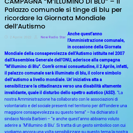
CAMPAGNA “M’ILLUMINO DI BLU” – Il
Palazzo comunale si tinge di blu per
ricordare la Giornata Mondiale
dell’Autismo
Anche quest’anno
2 Aprile 2022
New Radio Star
l’Amministrazione comunale,
in occasione della Giornata
Mondiale della consapevolezza dell’Autismo istituita nel 2007
dall’Assemblea Generale dell’ONU, aderisce alla campagna
“M’illumino di Blu”.
Com’è ormai consuetudine, il 2 Aprile, infatti,
il palazzo comunale sarà illuminato di blu, il colore simbolo
dell’autismo a livello mondiale.
Un’ iniziativa atta a
sensibilizzare la cittadinanza verso una disabilità altamente
invalidante, quale il disturbo dello spettro autistico (ASD).
“La
nostra Amministrazione ha collaborato con le associazioni di
volontariato e del sociale presenti nel territorio per diffondere una
maggiore consapevolezza su questo tema” – ha dichiarato il
sindaco Nicola Barbieri – “e anche quest’anno abbiamo voluto
aderire a ‘M’illumino di Blu’. Si tratta di un gesto simbolico con cui
vogliamo ancora una volta sensibilizzare su questo tema la nostra