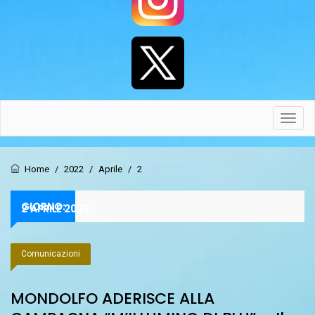
Toggl
navig
Home
/
2022
/
Aprile
/
2
GIORNO:
2 APRILE 2022
Comunicazioni
MONDOLFO ADERISCE ALLA