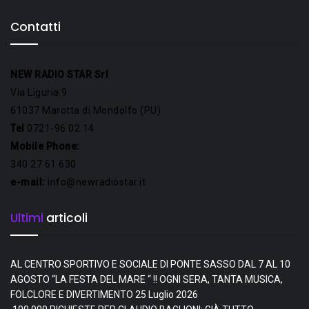
Contatti
NEW RADIO STAR Srl
Via Liguria 9
61037 Marotta di Mondolfo (PU)
Tel
0721-96 02 14
Mobile Phone:
340 27 61 630
e-mail:
info@newradiostar.it
Ultimi
articoli
AL CENTRO SPORTIVO E SOCIALE DI PONTE SASSO DAL 7 AL 10
AGOSTO “LA FESTA DEL MARE “ !! OGNI SERA, TANTA MUSICA,
FOLCLORE E DIVERTIMENTO
25 Luglio 2026