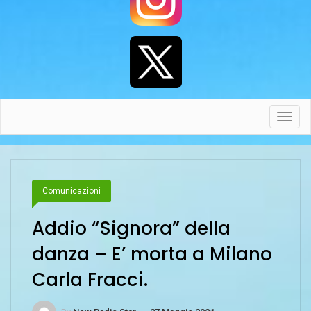
Toggl
navig
Comunicazioni
Addio “Signora” della
danza – E’ morta a Milano
Carla Fracci.