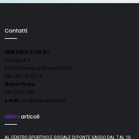
Contatti
NEW RADIO STAR Srl
Via Liguria 9
61037 Marotta di Mondolfo (PU)
Tel
0721-96 02 14
Mobile Phone:
340 27 61 630
e-mail:
info@newradiostar.it
Ultimi
articoli
AL CENTRO SPORTIVO E SOCIALE DI PONTE SASSO DAL 7 AL 10