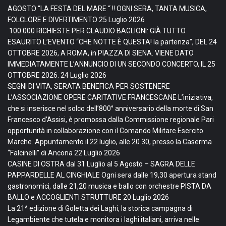
AGOSTO “LA FESTA DEL MARE “ !! OGNI SERA, TANTA MUSICA,
FOLCLORE E DIVERTIMENTO
25 Luglio 2026
100.000 RICHIESTE PER CLAUDIO BAGLIONI: GIÀ TUTTO
ESAURITO L’EVENTO “CHE NOTTE È QUESTA! la partenza”, DEL 24
OTTOBRE 2026, A ROMA, in PIAZZA DI SIENA. VIENE DATO
IMMEDIATAMENTE L’ANNUNCIO DI UN SECONDO CONCERTO, IL 25
OTTOBRE 2026.
24 Luglio 2026
SEGNI DI VITA, SERATA BENEFICA PER SOSTENERE
L’ASSOCIAZIONE OPERE CARITATIVE FRANCESCANE L’iniziativa,
che si inserisce nel solco dell’800° anniversario della morte di San
Francesco d’Assisi, è promossa dalla Commissione regionale Pari
opportunità in collaborazione con il Comando Militare Esercito
Marche. Appuntamento il 22 luglio, alle 20.30, presso la Caserma
“Falcinelli” di Ancona
22 Luglio 2026
CASINE DI OSTRA dal 31 Luglio al 5 Agosto – SAGRA DELLE
PAPPARDELLE AL CINGHIALE Ogni sera dalle 19,30 apertura stand
gastronomici, dalle 21,20 musica e ballo con orchestre PISTA DA
BALLO e ACCOGLIENTI STRUTTURE
20 Luglio 2026
La 21^ edizione di Goletta dei Laghi, la storica campagna di
Legambiente che tutela e monitora i laghi italiani, arriva nelle