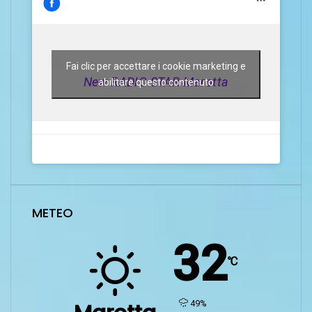
Fai clic per accettare i cookie marketing e
New RADIO STAR Marotta
abilitare questo contenuto
METEO
32
℃
humidity:
49%