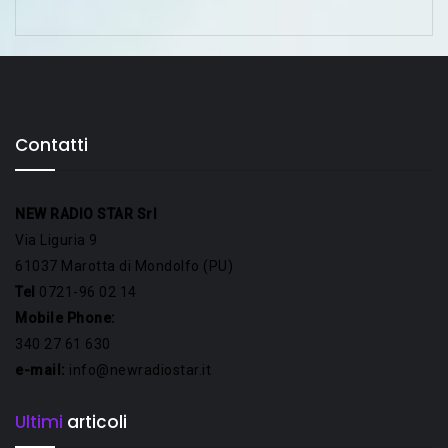
Contatti
NEW RADIO STAR Srl
Via Liguria 9
61037 Marotta di Mondolfo (PU)
Tel
0721-96 02 14
Mobile Phone:
340 27 61 630
e-mail:
info@newradiostar.it
Ultimi
articoli