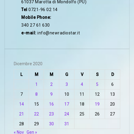
61037 Marotta di Mondolfo (PU)
Tel
0721-96 02 14
Mobile Phone:
340 27 61 630
e-mail:
info@newradiostar.it
Dicembre 2020
L
M
M
G
V
S
D
1
2
3
4
5
6
7
8
9
10
11
12
13
14
15
16
17
18
19
20
21
22
23
24
25
26
27
28
29
30
31
« Nov
Gen »