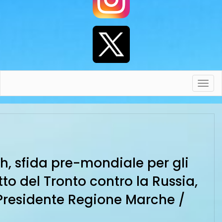
Toggl
navig
ch, sfida pre-mondiale per gli
tto del Tronto contro la Russia,
 – Presidente Regione Marche /