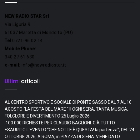
NEW RADIO STAR Srl
Via Liguria 9
61037 Marotta di Mondolfo (PU)
Tel
0721-96 02 14
Mobile Phone:
340 27 61 630
e-mail:
info@newradiostar.it
Ultimi
articoli
AL CENTRO SPORTIVO E SOCIALE DI PONTE SASSO DAL 7 AL 10
AGOSTO “LA FESTA DEL MARE “ !! OGNI SERA, TANTA MUSICA,
FOLCLORE E DIVERTIMENTO
25 Luglio 2026
100.000 RICHIESTE PER CLAUDIO BAGLIONI: GIÀ TUTTO
ESAURITO L’EVENTO “CHE NOTTE È QUESTA! la partenza”, DEL 24
OTTOBRE 2026, A ROMA, in PIAZZA DI SIENA. VIENE DATO