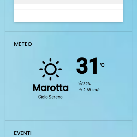
METEO
31
℃
humidity:
32%
Marotta
wind:
2.68 km/h
Cielo Sereno
EVENTI