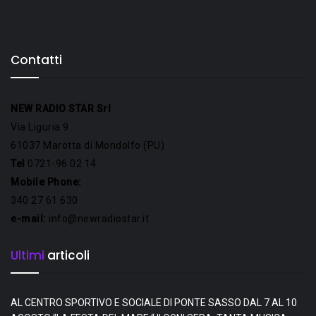
Contatti
NEW RADIO STAR Srl
Via Liguria 9
61037 Marotta di Mondolfo (PU)
Tel
0721-96 02 14
Mobile Phone:
340 27 61 630
e-mail:
info@newradiostar.it
Ultimi
articoli
AL CENTRO SPORTIVO E SOCIALE DI PONTE SASSO DAL 7 AL 10