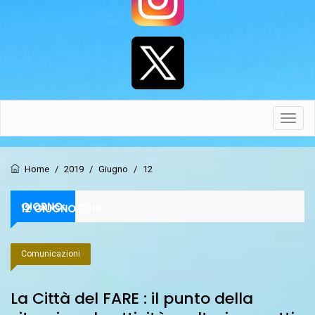
Toggl
navig
Home
/
2019
/
Giugno
/
12
GIORNO:
12 GIUGNO 2019
Comunicazioni
La Città del FARE : il punto della