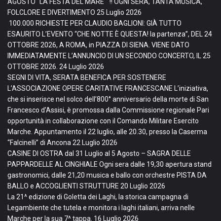
AGOSTO “LA FESTA DEL MARE “ !! OGNI SERA, TANTA MUSICA,
FOLCLORE E DIVERTIMENTO
25 Luglio 2026
100.000 RICHIESTE PER CLAUDIO BAGLIONI: GIÀ TUTTO
ESAURITO L’EVENTO “CHE NOTTE È QUESTA! la partenza”, DEL 24
OTTOBRE 2026, A ROMA, in PIAZZA DI SIENA. VIENE DATO
IMMEDIATAMENTE L’ANNUNCIO DI UN SECONDO CONCERTO, IL 25
OTTOBRE 2026.
24 Luglio 2026
SEGNI DI VITA, SERATA BENEFICA PER SOSTENERE
L’ASSOCIAZIONE OPERE CARITATIVE FRANCESCANE L’iniziativa,
che si inserisce nel solco dell’800° anniversario della morte di San
Francesco d’Assisi, è promossa dalla Commissione regionale Pari
opportunità in collaborazione con il Comando Militare Esercito
Marche. Appuntamento il 22 luglio, alle 20.30, presso la Caserma
“Falcinelli” di Ancona
22 Luglio 2026
CASINE DI OSTRA dal 31 Luglio al 5 Agosto – SAGRA DELLE
PAPPARDELLE AL CINGHIALE Ogni sera dalle 19,30 apertura stand
gastronomici, dalle 21,20 musica e ballo con orchestre PISTA DA
BALLO e ACCOGLIENTI STRUTTURE
20 Luglio 2026
La 21^ edizione di Goletta dei Laghi, la storica campagna di
Legambiente che tutela e monitora i laghi italiani, arriva nelle
Marche per la sua 7^ tappa.
16 Luglio 2026