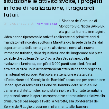
situazione le attività svolte, i progetti
in fase di realizzazione, i traguardi
futuri.
Il Sindaco del Comune di
12 Giugno 2019
New Radio Star
Mondolfo Sig. Nicola BARBIERI
e la giunta, tramite immagini e
video hanno ripercorso le attività realizzate nei primi tre anni di
mandato nell'incontro svoltosi a Marotta c/o la sede della Cri : dal
superamento delle emergenze alluvione e neve, alla nuova
immagine turistica, dalla riqualificazione del lungomare alla pista
ciclabile che collega Cento Croci a San Sebastiano, dalla
rivoluzione luminosa, con più di 3.000 punti luce a led, fino ad
arrivare ai circa 3Mln di finanziamenti ottenuti da fondi regionali,
ministeriali ed europei. Particolare attenzione è stata data
all’istituzione del “Consiglio dei Bambini” occasione per presentare
i video-spot di sensibilizzazione dei bambini delle scuole sulle
barriere architettoniche, sono state inoltre affrontate tematiche
importanti come le opere compensative e tempistiche relative alla
chiusura del passaggio a livello a Marotta, alla Conferenza dei
Servizi del 9 Luglio prossimo in riferimento alle barriere