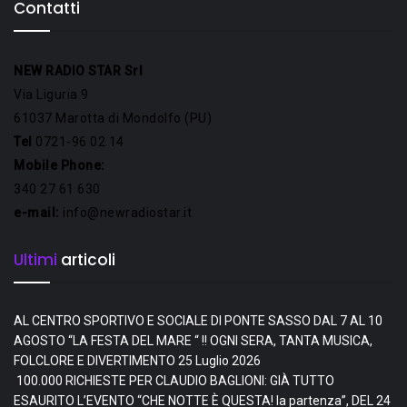
Contatti
NEW RADIO STAR Srl
Via Liguria 9
61037 Marotta di Mondolfo (PU)
Tel
0721-96 02 14
Mobile Phone:
340 27 61 630
e-mail:
info@newradiostar.it
Ultimi
articoli
AL CENTRO SPORTIVO E SOCIALE DI PONTE SASSO DAL 7 AL 10
AGOSTO “LA FESTA DEL MARE “ !! OGNI SERA, TANTA MUSICA,
FOLCLORE E DIVERTIMENTO
25 Luglio 2026
100.000 RICHIESTE PER CLAUDIO BAGLIONI: GIÀ TUTTO
ESAURITO L’EVENTO “CHE NOTTE È QUESTA! la partenza”, DEL 24