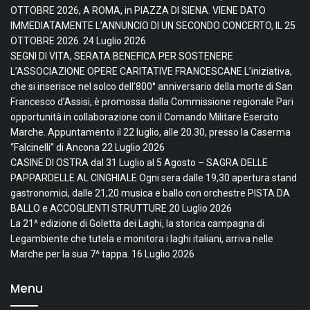
OTTOBRE 2026, A ROMA, in PIAZZA DI SIENA. VIENE DATO
IMMEDIATAMENTE L’ANNUNCIO DI UN SECONDO CONCERTO, IL 25
OTTOBRE 2026.
24 Luglio 2026
SEGNI DI VITA, SERATA BENEFICA PER SOSTENERE
L’ASSOCIAZIONE OPERE CARITATIVE FRANCESCANE L’iniziativa,
che si inserisce nel solco dell’800° anniversario della morte di San
Francesco d’Assisi, è promossa dalla Commissione regionale Pari
opportunità in collaborazione con il Comando Militare Esercito
Marche. Appuntamento il 22 luglio, alle 20.30, presso la Caserma
“Falcinelli” di Ancona
22 Luglio 2026
CASINE DI OSTRA dal 31 Luglio al 5 Agosto – SAGRA DELLE
PAPPARDELLE AL CINGHIALE Ogni sera dalle 19,30 apertura stand
gastronomici, dalle 21,20 musica e ballo con orchestre PISTA DA
BALLO e ACCOGLIENTI STRUTTURE
20 Luglio 2026
La 21^ edizione di Goletta dei Laghi, la storica campagna di
Legambiente che tutela e monitora i laghi italiani, arriva nelle
Marche per la sua 7^ tappa.
16 Luglio 2026
Menu