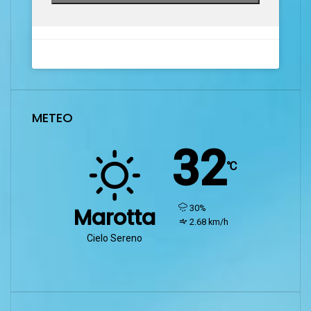
METEO
32
℃
humidity:
30%
Marotta
wind:
2.68 km/h
Cielo Sereno