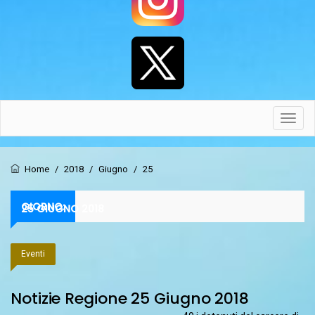
Toggl
navig
Home
/
2018
/
Giugno
/
25
GIORNO:
25 GIUGNO 2018
Eventi
Notizie Regione 25 Giugno 2018