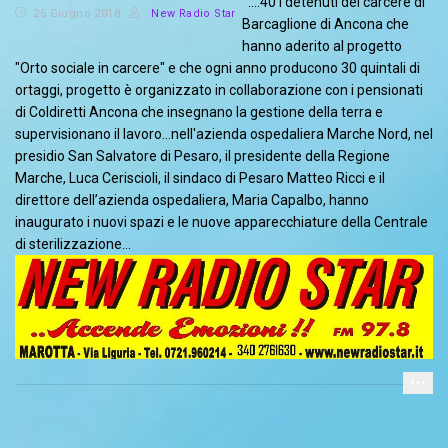
….40 i detenuti del carcere di
25 Giugno 2018
New Radio Star
Barcaglione di Ancona che
hanno aderito al progetto
"Orto sociale in carcere" e che ogni anno producono 30 quintali di
ortaggi, progetto è organizzato in collaborazione con i pensionati
di Coldiretti Ancona che insegnano la gestione della terra e
supervisionano il lavoro...nell'azienda ospedaliera Marche Nord, nel
presidio San Salvatore di Pesaro, il presidente della Regione
Marche, Luca Ceriscioli, il sindaco di Pesaro Matteo Ricci e il
direttore dell’azienda ospedaliera, Maria Capalbo, hanno
inaugurato i nuovi spazi e le nuove apparecchiature della Centrale
di sterilizzazione…