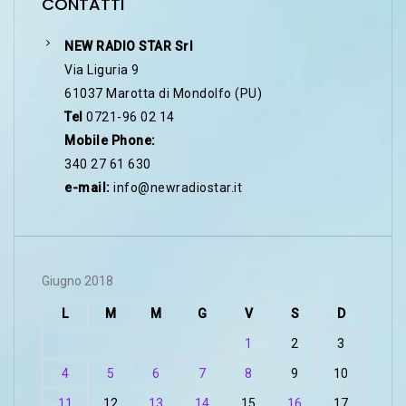
CONTATTI
NEW RADIO STAR Srl
Via Liguria 9
61037 Marotta di Mondolfo (PU)
Tel
0721-96 02 14
Mobile Phone:
340 27 61 630
e-mail:
info@newradiostar.it
Giugno 2018
L
M
M
G
V
S
D
1
2
3
4
5
6
7
8
9
10
11
12
13
14
15
16
17