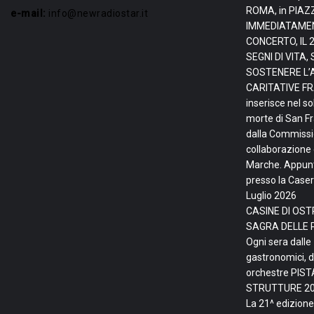
ROMA, in PIAZ
e-mail:
info@newradiostar.it
IMMEDIATAMEN
CONCERTO, IL 
SEGNI DI VITA
SOSTENERE L’
CARITATIVE FRA
inserisce nel so
morte di San F
dalla Commissio
collaborazione 
Marche. Appunta
presso la Caser
Luglio 2026
CASINE DI OSTR
SAGRA DELLE 
Ogni sera dalle
gastronomici, d
orchestre PIS
STRUTTURE
20
La 21^ edizione 