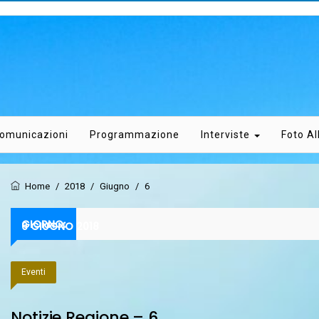
omunicazioni
Programmazione
Interviste
Foto A
Home
/
2018
/
Giugno
/
6
GIORNO:
6 GIUGNO 2018
Eventi
Notizie Regione – 6