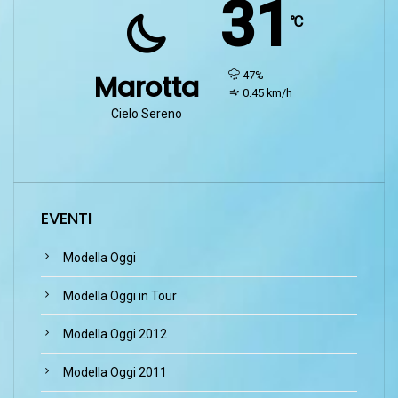
31
℃
humidity:
47%
Marotta
wind:
0.45 km/h
Cielo Sereno
EVENTI
Modella Oggi
Modella Oggi in Tour
Modella Oggi 2012
Modella Oggi 2011