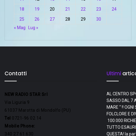
18
19
20
21
22
23
24
25
26
27
28
29
30
« Mag
Lug »
Contatti
Ultimi
artico
AL CENTRO SP
NEW RADIO STAR Srl
SASSO DAL 7 A
Via Liguria 9
MARE “ !! OGN
61037 Marotta di Mondolfo (PU)
FOLCLORE E D
Tel
0721-96 02 14
100.000 RICHI
Mobile Phone:
TUTTO ESAURI
340 27 61 630
QUESTA! la par