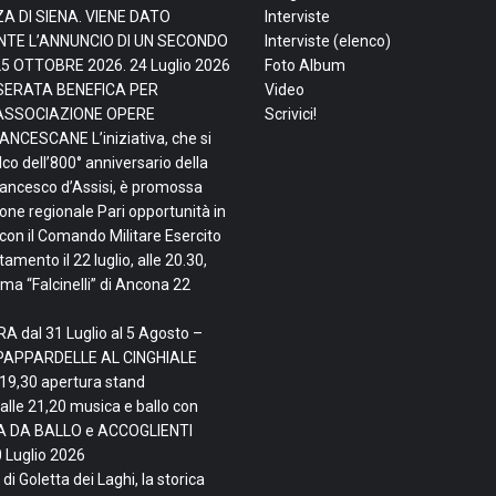
ZA DI SIENA. VIENE DATO
Interviste
TE L’ANNUNCIO DI UN SECONDO
Interviste (elenco)
25 OTTOBRE 2026.
24 Luglio 2026
Foto Album
, SERATA BENEFICA PER
Video
ASSOCIAZIONE OPERE
Scrivici!
NCESCANE L’iniziativa, che si
lco dell’800° anniversario della
rancesco d’Assisi, è promossa
ne regionale Pari opportunità in
con il Comando Militare Esercito
mento il 22 luglio, alle 20.30,
ma “Falcinelli” di Ancona
22
A dal 31 Luglio al 5 Agosto –
PAPPARDELLE AL CINGHIALE
 19,30 apertura stand
alle 21,20 musica e ballo con
TA DA BALLO e ACCOGLIENTI
 Luglio 2026
di Goletta dei Laghi, la storica