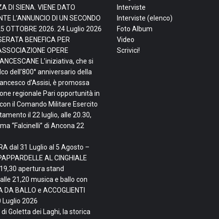
ZA DI SIENA. VIENE DATO
Interviste
TE L’ANNUNCIO DI UN SECONDO
Interviste (elenco)
25 OTTOBRE 2026.
24 Luglio 2026
Foto Album
, SERATA BENEFICA PER
Video
ASSOCIAZIONE OPERE
Scrivici!
NCESCANE L’iniziativa, che si
lco dell’800° anniversario della
rancesco d’Assisi, è promossa
ne regionale Pari opportunità in
con il Comando Militare Esercito
mento il 22 luglio, alle 20.30,
ma “Falcinelli” di Ancona
22
A dal 31 Luglio al 5 Agosto –
PAPPARDELLE AL CINGHIALE
 19,30 apertura stand
alle 21,20 musica e ballo con
TA DA BALLO e ACCOGLIENTI
 Luglio 2026
di Goletta dei Laghi, la storica