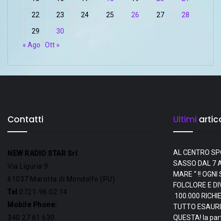
22
23
24
25
26
27
28
29
30
« Ago
Ott »
Contatti
Ultimi
artico
AL CENTRO SP
NEW RADIO STAR Srl
SASSO DAL 7 A
Via Liguria 9
MARE “ !! OGN
61037 Marotta di Mondolfo (PU)
FOLCLORE E D
Tel
0721-96 02 14
100.000 RICHI
Mobile Phone:
TUTTO ESAURI
340 27 61 630
QUESTA! la par