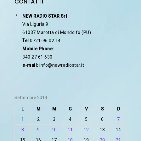
CONTATTI
NEW RADIO STAR Srl
Via Liguria 9
61037 Marotta di Mondolfo (PU)
Tel
0721-96 02 14
Mobile Phone:
340 27 61 630
e-mail:
info@newradiostar.it
Settembre 2014
L
M
M
G
V
S
D
1
2
3
4
5
6
7
8
9
10
11
12
13
14
15
16
17
18
19
20
21