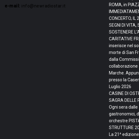
ROMA, in PIAZ
e-mail:
info@newradiostar.it
IMMEDIATAMEN
CONCERTO, IL 
SEGNI DI VITA
SOSTENERE L’
CARITATIVE FRA
inserisce nel so
morte di San F
dalla Commissio
collaborazione 
Marche. Appunta
presso la Caser
Luglio 2026
CASINE DI OSTR
SAGRA DELLE 
Ogni sera dalle
gastronomici, d
orchestre PIS
STRUTTURE
20
La 21^ edizione 