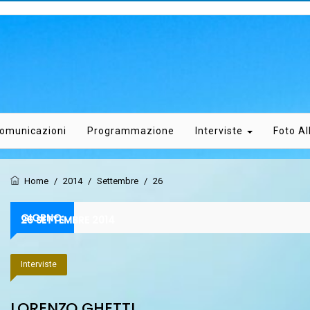
omunicazioni
Programmazione
Interviste
Foto A
Home
/
2014
/
Settembre
/
26
GIORNO:
26 SETTEMBRE 2014
Interviste
LORENZO GHETTI