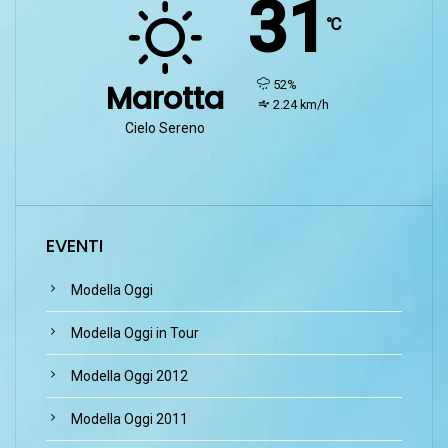
31
℃
humidity:
52%
Marotta
wind:
2.24 km/h
Cielo Sereno
EVENTI
Modella Oggi
Modella Oggi in Tour
Modella Oggi 2012
Modella Oggi 2011