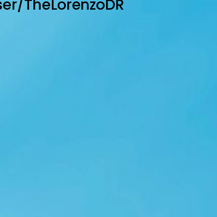
ser/TheLorenzoDR