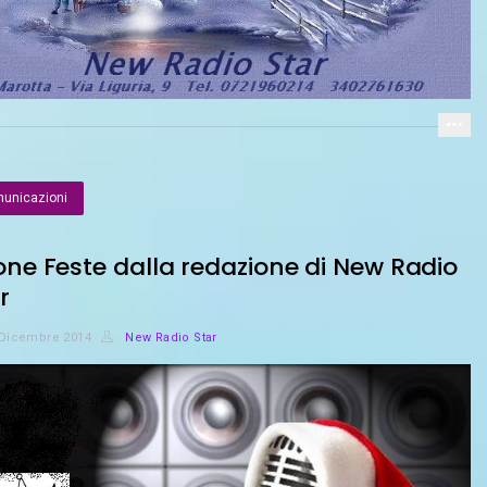
unicazioni
ne Feste dalla redazione di New Radio
r
 Dicembre 2014
New Radio Star