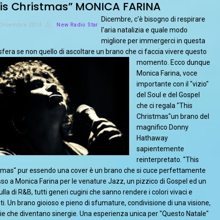
is Christmas” MONICA FARINA
Dicembre, c'è bisogno di respirare
 Dicembre 2014
New Radio Star
l'aria natalizia e quale modo
migliore per immergerci in questa
fera se non quello di ascoltare un brano che ci faccia vivere questo
momento.
Ecco dunque
Monica Farina, voce
importante con il "vizio"
del Soul e del Gospel
che ci regala "This
Christmas"un brano del
magnifico Donny
Hathaway
sapientemente
reinterpretato. "This
tmas" pur essendo una cover è un brano che si cuce perfettamente
so a Monica Farina per le venature Jazz, un pizzico di Gospel ed un
lla di R&B, tutti generi cugini che sanno rendere i colori vivaci e
nti. Un brano gioioso e pieno di sfumature, condivisione di una visione,
ie che diventano sinergie. Una esperienza unica per "Questo Natale"