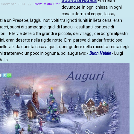
SOGNO DI NATALE
Era festa
 Dicembre 2014
New Radio Star
dovunque: in ogni chiesa, in ogni
casa: intorno al ceppo, lassù;
i a un Presepe, laggiù; noti volti tra ignoti riuniti in lieta cena; eran
sacri, suoni di zampogne, gridi di fanciulli esultanti, contese di
ori... E le vie delle città grandi e piccole, dei villaggi, dei borghi alpestri
ni, eran deserte nella rigida notte. E mi pareva di andar frettoloso
elle vie, da questa casa a quella, per godere della raccolta festa degli
 mi trattenevo un poco in ognuna, poi auguravo: -
Buon Natale
- Luigi
dello