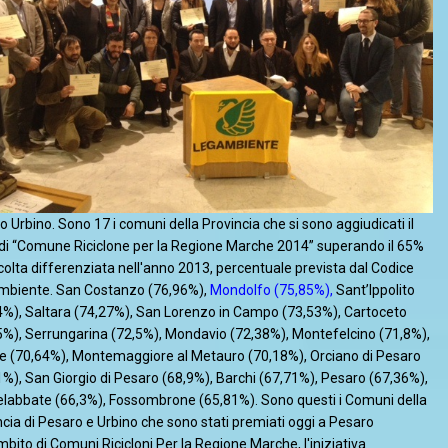
 Urbino. Sono 17 i comuni della Provincia che si sono aggiudicati il
o di “Comune Riciclone per la Regione Marche 2014” superando il 65%
ccolta differenziata nell'anno 2013, percentuale prevista dal Codice
Ambiente. San Costanzo (76,96%),
Mondolfo (75,85%),
Sant’Ippolito
4%), Saltara (74,27%), San Lorenzo in Campo (73,53%), Cartoceto
5%), Serrungarina (72,5%), Mondavio (72,38%), Montefelcino (71,8%),
e (70,64%), Montemaggiore al Metauro (70,18%), Orciano di Pesaro
1%), San Giorgio di Pesaro (68,9%), Barchi (67,71%), Pesaro (67,36%),
labbate (66,3%), Fossombrone (65,81%). Sono questi i Comuni della
ncia di Pesaro e Urbino che sono stati premiati oggi a Pesaro
mbito di Comuni Ricicloni Per la Regione Marche, l'iniziativa