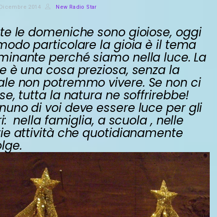
 Dicembre 2014
New Radio Star
te le domeniche sono gioiose, oggi
 modo particolare
la gioia è il tema
minante perché siamo nella luce.
La
e è una cosa preziosa, senza la
ale non potremmo vivere.
Se non ci
se, tutta la natura ne soffrirebbe!
uno di voi deve essere luce per gli
ri:
nella famiglia, a scuola , nelle
ie attività che quotidianamente
lge.