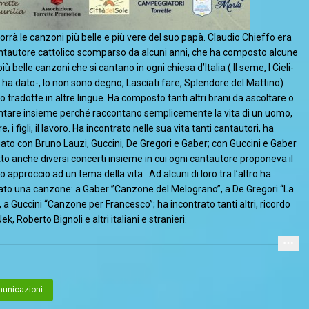
orrà le canzoni più belle e più vere del suo papà. Claudio Chieffo era
ntautore cattolico scomparso da alcuni anni, che ha composto alcune
più belle canzoni che si cantano in ogni chiesa d’Italia ( Il seme, I Cieli-
i ha dato-, Io non sono degno, Lasciati fare, Splendore del Mattino)
 tradotte in altre lingue. Ha composto tanti altri brani da ascoltare o
ntare insieme perché raccontano semplicemente la vita di un uomo,
e, i figli, il lavoro. Ha incontrato nelle sua vita tanti cantautori, ha
gato con Bruno Lauzi, Guccini, De Gregori e Gaber; con Guccini e Gaber
tto anche diversi concerti insieme in cui ogni cantautore proponeva il
o approccio ad un tema della vita . Ad alcuni di loro tra l’altro ha
ato una canzone: a Gaber ”Canzone del Melograno”, a De Gregori “La
 a Guccini “Canzone per Francesco”; ha incontrato tanti altri, ricordo
ek, Roberto Bignoli e altri italiani e stranieri.
unicazioni