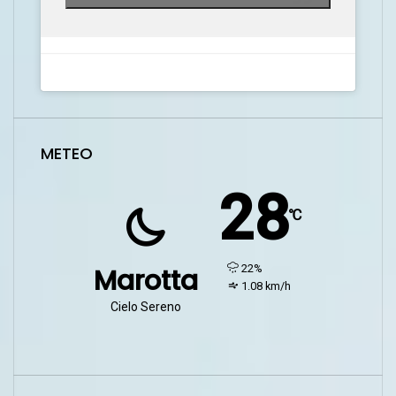
METEO
28
℃
humidity:
22%
Marotta
wind:
1.08 km/h
Cielo Sereno