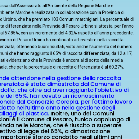
ssa dall’Assessorato all’Ambiente della Regione Marche e
biente Marche e realizzata in collaborazione con la Provincia di
o Urbino, che ha premiato 103 Comuni marchigiani. La percentuale di
ta differenziata nella Provincia di Pesaro Urbino si attesta, per l'anno
 al 57,85%, con un incremento del 4,32% rispetto all'anno precedente.
vincia di Pesaro Urbino ha continuato ad investire nella raccolta
renziata, ottenendo buoni risultati, visto anche l'aumento del numero
muni che hanno raggiunto il 65% di raccolta differenziata, da 12 a 17,
ati evidenziano che la Provincia è ancora al di sotto della media
ale, che per la percentuale di raccolta differenziata è al 60,27%.
de attenzione nella gestione della raccolta
ferenziata è stata dimostrata dal Comune di
olfo, che oltre ad aver raggiunto l’obiettivo di
ge del 65%, ha ricevuto un riconoscimento
onale dal Consorzio Corepla, per l'ottimo lavoro
otto nell’ultimo anno nella gestione degli
llaggi di plastica.
Inoltre, uno dei Comuni
cloni è il Comune di Pesaro, l’unico capoluogo di
incia nelle Marche, che è riuscito a superare
iettivo di legge del 65%, a dimostrazione
’importante sforzo condotto negli ultimi anni