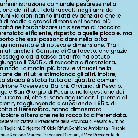
l’amministrazione comunale pesarese nella
ione dei rifiuti. I dati raccolti negli anni da
ni Ricicloni hanno infatti evidenziato che le
à di medie e grandi dimensioni hanno più
icoltà nell’organizzare un sistema di raccolta
erenziata efficiente, rispetto a quelle piccole, ma
porto che essi possono dare nella lotta
inquinamento è di notevole dimensione. Tra i
iati anche il Comune di Cartoceto, che grazie
assaggio dalla tassa a tariffa ha potuto
iungere il 73,05% di raccolta differenziata,
iando i cittadini più bravi e virtuosi nella
ione dei rifiuti e stimolando gli altri. Inoltre,
ta strada è stata fatta dai quattro comuni
'Unione Roveresca: Barchi, Orciano, di Pesaro,
ge e San Giorgio di Pesaro, nella gestione dei
uti. I Comuni, che si sono aggiudicati il premio di
icloni”, raggiungendo e superando il 65% di
olta differenziata, hanno dimostrato
icolare attenzione nella raccolta differenziata.
iedere l’iniziativa, il Presidente della Provincia di Pesaro e Urbino
e Tagliolini, Dirigente PF Ciclo Rifiuti,Bonifiche Ambientali, Rischio
triale Regione Marche Francesca Damiani, il Vice Presidente di