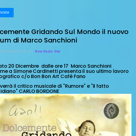
rviste
cemente Gridando Sul Mondo il nuovo
um di Marco Sanchioni
 Dicembre 2014
New Radio Star
to 20 Dicembre dalle ore 17
Marco Sanchioni
eme a Simone Cardinetti presenta il suo ultimo lavoro
ografico c/o Bon Bon Art Cafè Fano
verrà il critico musicale di "Rumore" e "Il fatto
tidiano" CARLO BORDONE