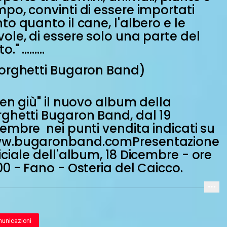
po, convinti di essere importati
to quanto il cane, l'albero e le
ole, di essere solo una parte del
." .........
Borghetti Bugaron Band)
en giù" il nuovo album della
rghetti Bugaron Band, dal 19
embre nei punti vendita indicati su
w.bugaronband.comPresentazione
iciale dell'album, 18 Dicembre - ore
00 - Fano - Osteria del Caicco.
unicazioni