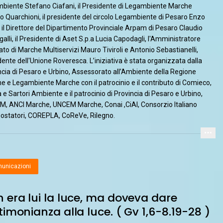
biente Stefano Ciafani, il Presidente di Legambiente Marche
no Quarchioni, il presidente del circolo Legambiente di Pesaro Enzo
, il Direttore del Dipartimento Provinciale Arpam di Pesaro Claudio
alli, il Presidente di Aset S.p.a Lucia Capodagli, l'Amministratore
to di Marche Multiservizi Mauro Tiviroli e Antonio Sebastianelli,
dente dell'Unione Roveresca. L’iniziativa è stata organizzata dalla
ncia di Pesaro e Urbino, Assessorato all’Ambiente della Regione
e e Legambiente Marche con il patrocinio e il contributo di Comieco,
 e Sartori Ambiente e il patrocinio di Provincia di Pesaro e Urbino,
, ANCI Marche, UNCEM Marche, Conai ,CiAl, Consorzio Italiano
statori, COREPLA, CoReVe, Rilegno.
unicazioni
 era lui la luce, ma doveva dare
timonianza alla luce. ( Gv 1,6-8.19-28 )