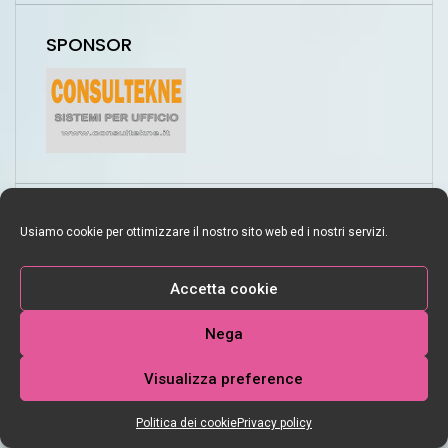
SPONSOR
CONTATTI
Usiamo cookie per ottimizzare il nostro sito web ed i nostri servizi.
NEW RADIO STAR Srl
Accetta cookie
Via Liguria 9
61037 Marotta di Mondolfo (PU)
Nega
Tel
0721-96 02 14
Mobile Phone:
Visualizza preference
340 27 61 630
Politica dei cookie
Privacy policy
e-mail:
info@newradiostar.it