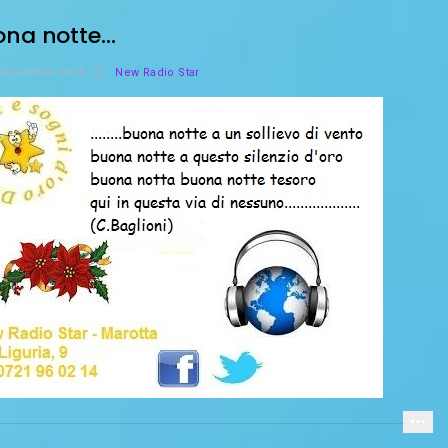
ona notte…
 Dicembre 2014
New Radio Star