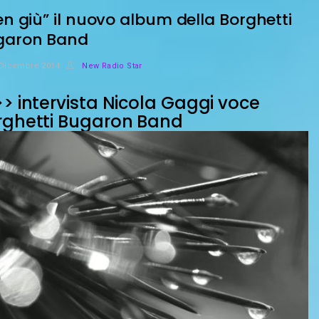
en giù” il nuovo album della Borghetti
garon Band
 Dicembre 2014
New Radio Star
> intervista Nicola Gaggi voce
rghetti Bugaron Band