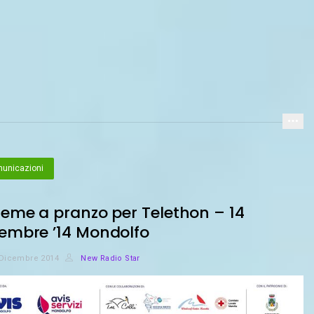
unicazioni
ieme a pranzo per Telethon – 14
embre ’14 Mondolfo
 Dicembre 2014
New Radio Star