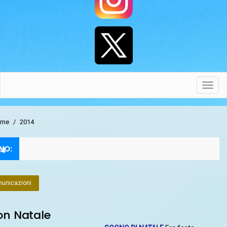
Toggl
navig
me
/
2014
NO:
14
unicazioni
on Natale