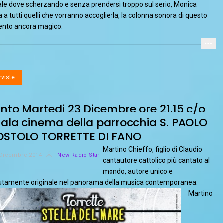
ale dove scherzando e senza prendersi troppo sul serio, Monica
 a tutti quelli che vorranno accoglierla, la colonna sonora di questo
nto ancora magico.
rviste
nto Martedi 23 Dicembre ore 21.15 c/o
sala cinema della parrocchia S. PAOLO
OSTOLO TORRETTE DI FANO
Martino Chieffo, figlio di Claudio
 Dicembre 2014
New Radio Star
cantautore cattolico più cantato al
mondo, autore unico e
utamente originale nel panorama della musica contemporanea.
Martino