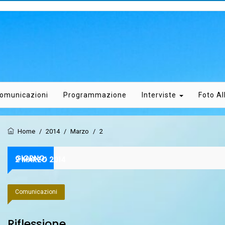
omunicazioni
Programmazione
Interviste
Foto A
Home
/
2014
/
Marzo
/
2
GIORNO:
2 MARZO 2014
Comunicazioni
Riflessione