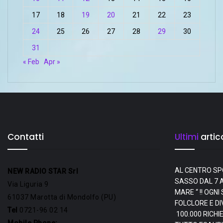
17
18
19
20
21
22
23
24
25
26
27
28
29
30
31
« Feb
Apr »
Contatti
Ultimi
artico
AL CENTRO SP
NEW RADIO STAR Srl
SASSO DAL 7 A
Via Liguria 9
MARE “ !! OGN
61037 Marotta di Mondolfo (PU)
FOLCLORE E D
Tel
0721-96 02 14
100.000 RICHI