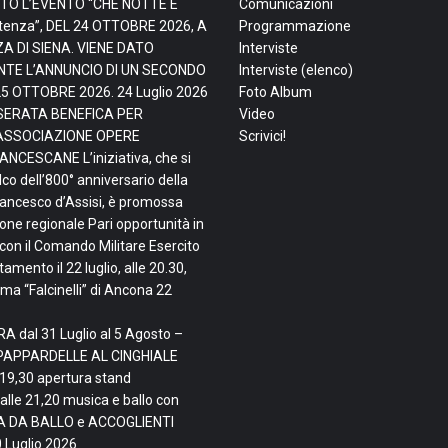
TO L’EVENTO “CHE NOTTE È
Comunicazioni
tenza”, DEL 24 OTTOBRE 2026, A
Programmazione
ZA DI SIENA. VIENE DATO
Interviste
TE L’ANNUNCIO DI UN SECONDO
Interviste (elenco)
25 OTTOBRE 2026.
24 Luglio 2026
Foto Album
, SERATA BENEFICA PER
Video
ASSOCIAZIONE OPERE
Scrivici!
NCESCANE L’iniziativa, che si
lco dell’800° anniversario della
rancesco d’Assisi, è promossa
ne regionale Pari opportunità in
con il Comando Militare Esercito
mento il 22 luglio, alle 20.30,
ma “Falcinelli” di Ancona
22
A dal 31 Luglio al 5 Agosto –
PAPPARDELLE AL CINGHIALE
 19,30 apertura stand
alle 21,20 musica e ballo con
TA DA BALLO e ACCOGLIENTI
 Luglio 2026