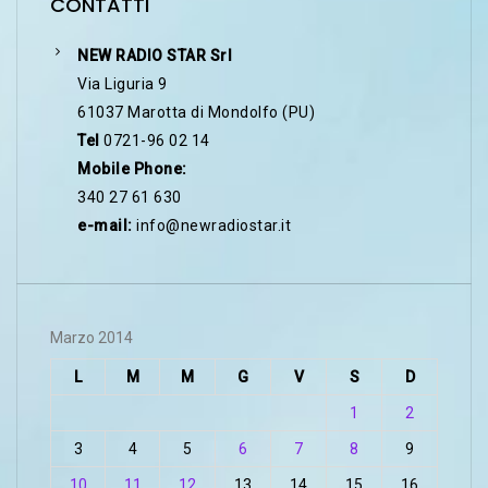
CONTATTI
NEW RADIO STAR Srl
Via Liguria 9
61037 Marotta di Mondolfo (PU)
Tel
0721-96 02 14
Mobile Phone:
340 27 61 630
e-mail:
info@newradiostar.it
Marzo 2014
L
M
M
G
V
S
D
1
2
3
4
5
6
7
8
9
10
11
12
13
14
15
16