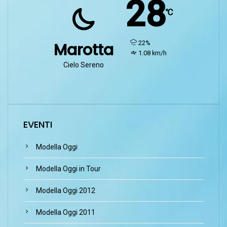
28
℃
humidity:
22%
Marotta
wind:
1.08 km/h
Cielo Sereno
EVENTI
Modella Oggi
Modella Oggi in Tour
Modella Oggi 2012
Modella Oggi 2011