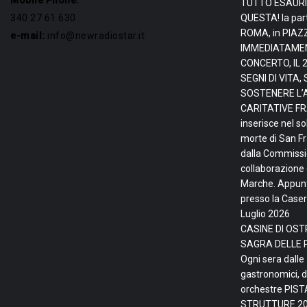
Mobile Phone:
TUTTO ESAURI
340 27 61 630
QUESTA! la par
ROMA, in PIAZ
e-mail:
info@newradiostar.it
IMMEDIATAMEN
CONCERTO, IL 
SEGNI DI VITA
SOSTENERE L’
CARITATIVE FRA
inserisce nel so
morte di San F
dalla Commissio
collaborazione 
Marche. Appunta
presso la Caser
Luglio 2026
CASINE DI OSTR
SAGRA DELLE 
Ogni sera dalle
gastronomici, d
orchestre PIS
STRUTTURE
20