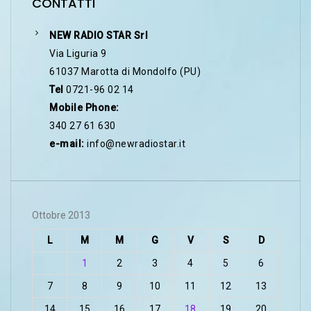
CONTATTI
NEW RADIO STAR Srl
Via Liguria 9
61037 Marotta di Mondolfo (PU)
Tel
0721-96 02 14
Mobile Phone:
340 27 61 630
e-mail:
info@newradiostar.it
Ottobre 2013
L
M
M
G
V
S
D
1
2
3
4
5
6
7
8
9
10
11
12
13
14
15
16
17
18
19
20