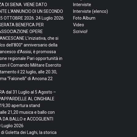
ZA DI SIENA. VIENE DATO
Interviste
TE L’ANNUNCIO DI UN SECONDO
Interviste (elenco)
25 OTTOBRE 2026.
24 Luglio 2026
Foto Album
, SERATA BENEFICA PER
Video
ASSOCIAZIONE OPERE
Scrivici!
NCESCANE L’iniziativa, che si
lco dell’800° anniversario della
rancesco d’Assisi, è promossa
ne regionale Pari opportunità in
con il Comando Militare Esercito
mento il 22 luglio, alle 20.30,
ma “Falcinelli” di Ancona
22
A dal 31 Luglio al 5 Agosto –
PAPPARDELLE AL CINGHIALE
 19,30 apertura stand
alle 21,20 musica e ballo con
TA DA BALLO e ACCOGLIENTI
 Luglio 2026
di Goletta dei Laghi, la storica