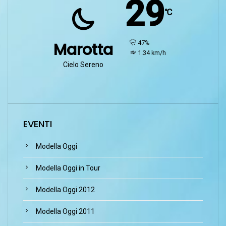
29
℃
humidity:
47%
Marotta
wind:
1.34 km/h
Cielo Sereno
EVENTI
Modella Oggi
Modella Oggi in Tour
Modella Oggi 2012
Modella Oggi 2011