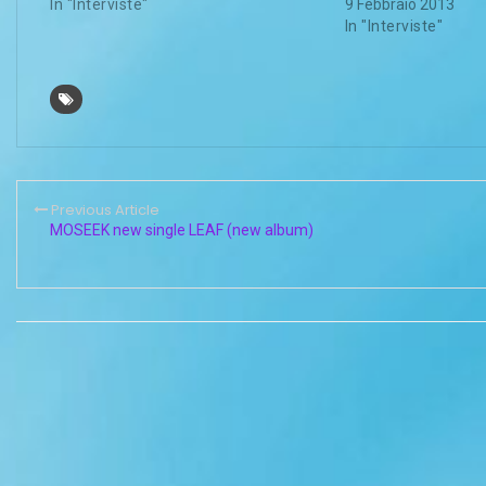
In "Interviste"
9 Febbraio 2013
In "Interviste"
Previous Article
MOSEEK new single LEAF (new album)