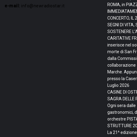
ROMA, in PIAZ
e-mail:
info@newradiostar.it
IMMEDIATAMEN
CONCERTO, IL 
SEGNI DI VITA
SOSTENERE L’
CARITATIVE FRA
inserisce nel so
morte di San F
dalla Commissio
collaborazione 
Marche. Appunta
presso la Caser
Luglio 2026
CASINE DI OSTR
SAGRA DELLE 
Ogni sera dalle
gastronomici, d
orchestre PIS
STRUTTURE
20
La 21^ edizione 