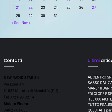
21
22
23
24
25
26
27
28
29
30
31
« Set
Nov »
Contatti
Ultimi
artico
AL CENTRO SP
NEW RADIO STAR Srl
SASSO DAL 7 A
Via Liguria 9
MARE “ !! OGN
61037 Marotta di Mondolfo (PU)
FOLCLORE E D
Tel
0721-96 02 14
100.000 RICHI
Mobile Phone:
TUTTO ESAURI
340 27 61 630
QUESTA! la par