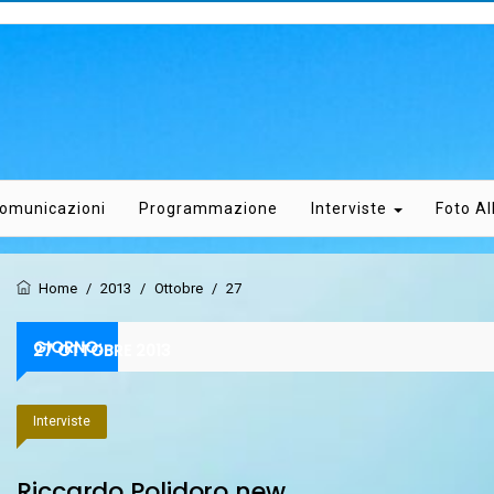
omunicazioni
Programmazione
Interviste
Foto A
Home
/
2013
/
Ottobre
/
27
GIORNO:
27 OTTOBRE 2013
Interviste
Riccardo Polidoro new