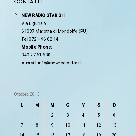
CONTATTI
NEW RADIO STAR Srl
Via Liguria 9
61037 Marotta di Mondolfo (PU)
Tel
0721-96 02 14
Mobile Phone:
340 27 61 630
e-mail:
info@newradiostar.it
Ottobre 2013
L
M
M
G
V
S
D
1
2
3
4
5
6
7
8
9
10
11
12
13
14
15
16
17
18
19
20