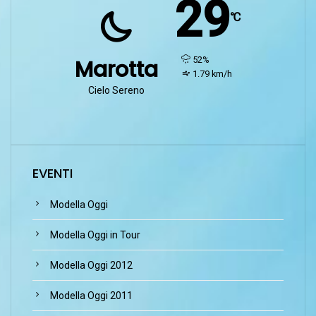
29
℃
humidity:
52%
Marotta
wind:
1.79 km/h
Cielo Sereno
EVENTI
Modella Oggi
Modella Oggi in Tour
Modella Oggi 2012
Modella Oggi 2011