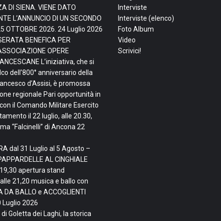
ZA DI SIENA. VIENE DATO
Interviste
TE L’ANNUNCIO DI UN SECONDO
Interviste (elenco)
25 OTTOBRE 2026.
24 Luglio 2026
Foto Album
, SERATA BENEFICA PER
Video
ASSOCIAZIONE OPERE
Scrivici!
NCESCANE L’iniziativa, che si
lco dell’800° anniversario della
rancesco d’Assisi, è promossa
ne regionale Pari opportunità in
con il Comando Militare Esercito
mento il 22 luglio, alle 20.30,
ma “Falcinelli” di Ancona
22
A dal 31 Luglio al 5 Agosto –
PAPPARDELLE AL CINGHIALE
 19,30 apertura stand
alle 21,20 musica e ballo con
TA DA BALLO e ACCOGLIENTI
 Luglio 2026
di Goletta dei Laghi, la storica