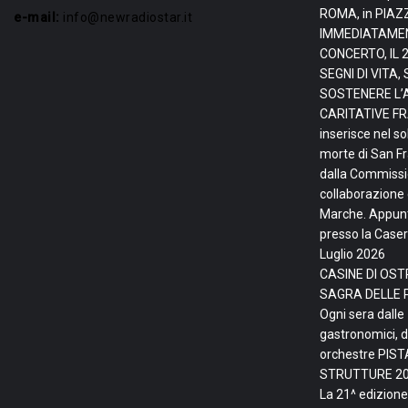
ROMA, in PIAZ
e-mail:
info@newradiostar.it
IMMEDIATAMEN
CONCERTO, IL 
SEGNI DI VITA
SOSTENERE L’
CARITATIVE FRA
inserisce nel so
morte di San F
dalla Commissio
collaborazione 
Marche. Appunta
presso la Caser
Luglio 2026
CASINE DI OSTR
SAGRA DELLE 
Ogni sera dalle
gastronomici, d
orchestre PIS
STRUTTURE
20
La 21^ edizione 