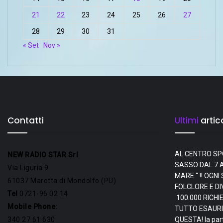
21
22
23
24
25
26
27
28
29
30
31
« Set
Nov »
Contatti
Ultimi
artico
AL CENTRO SP
NEW RADIO STAR Srl
SASSO DAL 7 A
Via Liguria 9
MARE “ !! OGN
61037 Marotta di Mondolfo (PU)
FOLCLORE E D
Tel
0721-96 02 14
100.000 RICHI
Mobile Phone:
TUTTO ESAURI
340 27 61 630
QUESTA! la par