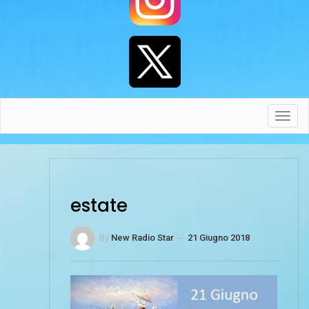
Toggl
navig
estate
By
New Radio Star
--
21 Giugno 2018