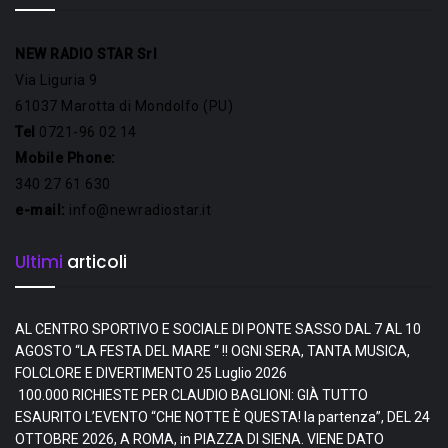
NEW RADIO STAR Srl
Via Liguria 9
61037 Marotta di Mondolfo (PU)
Tel
0721-96 02 14
Mobile Phone:
340 27 61 630
e-mail:
info@newradiostar.it
Ultimi
articoli
AL CENTRO SPORTIVO E SOCIALE DI PONTE SASSO DAL 7 AL 10
AGOSTO “LA FESTA DEL MARE “ !! OGNI SERA, TANTA MUSICA,
FOLCLORE E DIVERTIMENTO
25 Luglio 2026
100.000 RICHIESTE PER CLAUDIO BAGLIONI: GIÀ TUTTO
ESAURITO L’EVENTO “CHE NOTTE È QUESTA! la partenza”, DEL 24
OTTOBRE 2026, A ROMA, in PIAZZA DI SIENA. VIENE DATO