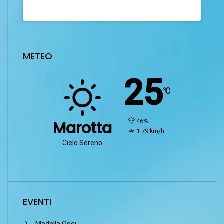
METEO
25
℃
humidity:
46%
Marotta
wind:
1.79 km/h
Cielo Sereno
EVENTI