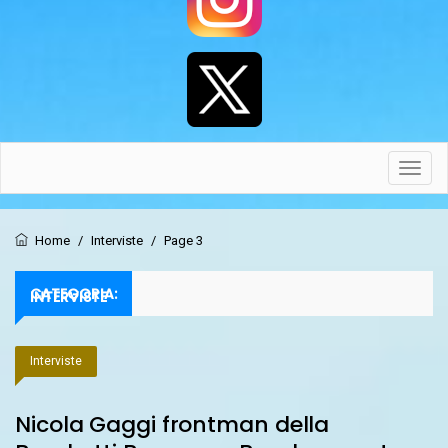
Toggl
navig
Home
/
Interviste
/
Page 3
CATEGORIA:
INTERVISTE
Interviste
Nicola Gaggi frontman della