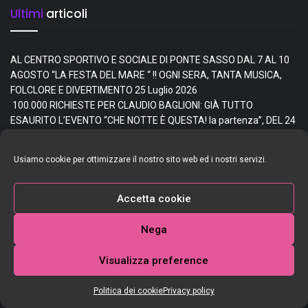
Ultimi
articoli
AL CENTRO SPORTIVO E SOCIALE DI PONTE SASSO DAL 7 AL 10
AGOSTO “LA FESTA DEL MARE “ !! OGNI SERA, TANTA MUSICA,
FOLCLORE E DIVERTIMENTO
25 Luglio 2026
100.000 RICHIESTE PER CLAUDIO BAGLIONI: GIÀ TUTTO
ESAURITO L’EVENTO “CHE NOTTE È QUESTA! la partenza”, DEL 24
OTTOBRE 2026, A ROMA, in PIAZZA DI SIENA. VIENE DATO
IMMEDIATAMENTE L’ANNUNCIO DI UN SECONDO CONCERTO, IL 25
Usiamo cookie per ottimizzare il nostro sito web ed i nostri servizi.
OTTOBRE 2026.
24 Luglio 2026
SEGNI DI VITA, SERATA BENEFICA PER SOSTENERE
L’ASSOCIAZIONE OPERE CARITATIVE FRANCESCANE L’iniziativa,
Accetta cookie
che si inserisce nel solco dell’800° anniversario della morte di San
Francesco d’Assisi, è promossa dalla Commissione regionale Pari
Nega
opportunità in collaborazione con il Comando Militare Esercito
Marche. Appuntamento il 22 luglio, alle 20.30, presso la Caserma
Visualizza preference
“Falcinelli” di Ancona
22 Luglio 2026
CASINE DI OSTRA dal 31 Luglio al 5 Agosto – SAGRA DELLE
Politica dei cookie
Privacy policy
PAPPARDELLE AL CINGHIALE Ogni sera dalle 19,30 apertura stand