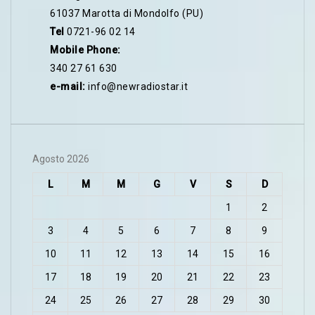
61037 Marotta di Mondolfo (PU)
Tel
0721-96 02 14
Mobile Phone:
340 27 61 630
e-mail:
info@newradiostar.it
Agosto 2026
L
M
M
G
V
S
D
1
2
3
4
5
6
7
8
9
10
11
12
13
14
15
16
17
18
19
20
21
22
23
24
25
26
27
28
29
30