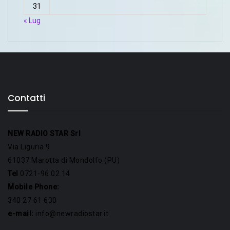
31
« Lug
Contatti
NEW RADIO STAR Srl
Via Liguria 9
61037 Marotta di Mondolfo (PU)
Tel
0721-96 02 14
Mobile Phone:
340 27 61 630
e-mail:
info@newradiostar.it