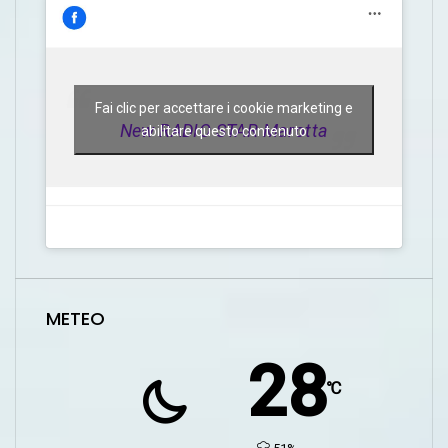
Fai clic per accettare i cookie marketing e
New RADIO STAR Marotta
abilitare questo contenuto
METEO
28
℃
humidity: