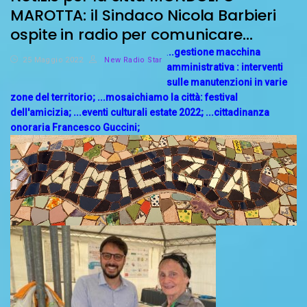
MAROTTA: il Sindaco Nicola Barbieri
ospite in radio per comunicare…
.
..gestione macchina
25 Maggio 2022
New Radio Star
amministrativa : interventi
sulle manutenzioni in varie
zone del territorio;
...mosaichiamo la città: festival
dell'amicizia;
...eventi culturali estate 2022;
...cittadinanza
onoraria Francesco Guccini;