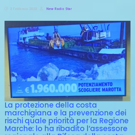
3 Febbraio 2023
New Radio Star
La protezione della costa
marchigiana e la prevenzione dei
rischi quale priorità per la Regione
Marche: lo ha ribadito l’assessore