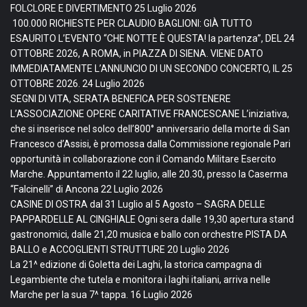
FOLCLORE E DIVERTIMENTO
25 Luglio 2026
100.000 RICHIESTE PER CLAUDIO BAGLIONI: GIÀ TUTTO
ESAURITO L’EVENTO “CHE NOTTE È QUESTA! la partenza”, DEL 24
OTTOBRE 2026, A ROMA, in PIAZZA DI SIENA. VIENE DATO
IMMEDIATAMENTE L’ANNUNCIO DI UN SECONDO CONCERTO, IL 25
OTTOBRE 2026.
24 Luglio 2026
SEGNI DI VITA, SERATA BENEFICA PER SOSTENERE
L’ASSOCIAZIONE OPERE CARITATIVE FRANCESCANE L’iniziativa,
che si inserisce nel solco dell’800° anniversario della morte di San
Francesco d’Assisi, è promossa dalla Commissione regionale Pari
opportunità in collaborazione con il Comando Militare Esercito
Marche. Appuntamento il 22 luglio, alle 20.30, presso la Caserma
“Falcinelli” di Ancona
22 Luglio 2026
CASINE DI OSTRA dal 31 Luglio al 5 Agosto – SAGRA DELLE
PAPPARDELLE AL CINGHIALE Ogni sera dalle 19,30 apertura stand
gastronomici, dalle 21,20 musica e ballo con orchestre PISTA DA
BALLO e ACCOGLIENTI STRUTTURE
20 Luglio 2026
La 21^ edizione di Goletta dei Laghi, la storica campagna di
Legambiente che tutela e monitora i laghi italiani, arriva nelle
Marche per la sua 7^ tappa.
16 Luglio 2026