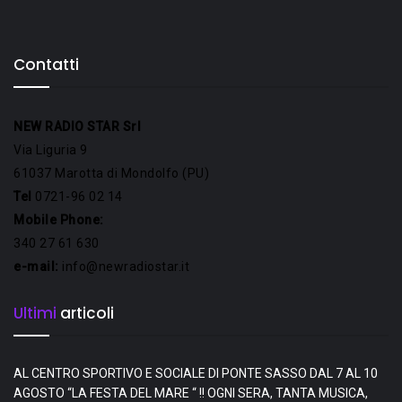
Contatti
NEW RADIO STAR Srl
Via Liguria 9
61037 Marotta di Mondolfo (PU)
Tel
0721-96 02 14
Mobile Phone:
340 27 61 630
e-mail:
info@newradiostar.it
Ultimi
articoli
AL CENTRO SPORTIVO E SOCIALE DI PONTE SASSO DAL 7 AL 10
AGOSTO “LA FESTA DEL MARE “ !! OGNI SERA, TANTA MUSICA,