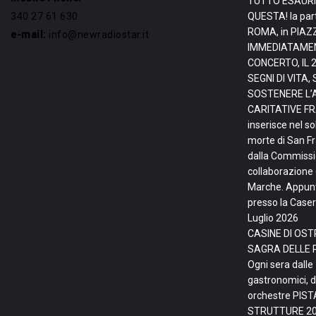
TUTTO ESAURI
340 27 61 630
QUESTA! la par
ROMA, in PIAZ
e-mail:
info@newradiostar.it
IMMEDIATAMEN
CONCERTO, IL 
SEGNI DI VITA
SOSTENERE L’
CARITATIVE FRA
inserisce nel so
morte di San F
dalla Commissio
collaborazione 
Marche. Appunta
presso la Caser
Luglio 2026
CASINE DI OSTR
SAGRA DELLE 
Ogni sera dalle
gastronomici, d
orchestre PIS
STRUTTURE
20