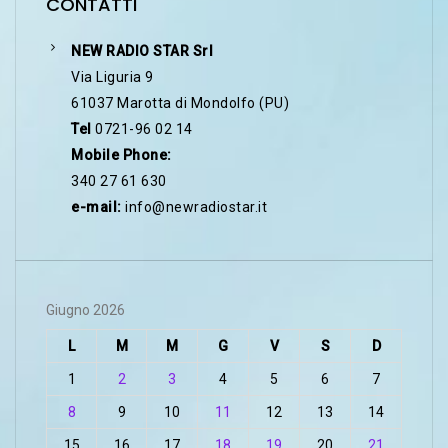
CONTATTI
NEW RADIO STAR Srl
Via Liguria 9
61037 Marotta di Mondolfo (PU)
Tel
0721-96 02 14
Mobile Phone:
340 27 61 630
e-mail:
info@newradiostar.it
Giugno 2026
L
M
M
G
V
S
D
1
2
3
4
5
6
7
8
9
10
11
12
13
14
15
16
17
18
19
20
21