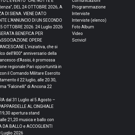
TO L’EVENTO “CHE NOTTE È
Comunicazioni
tenza”, DEL 24 OTTOBRE 2026, A
Programmazione
ZA DI SIENA. VIENE DATO
Interviste
TE L’ANNUNCIO DI UN SECONDO
Interviste (elenco)
25 OTTOBRE 2026.
24 Luglio 2026
Foto Album
, SERATA BENEFICA PER
Video
ASSOCIAZIONE OPERE
Scrivici!
NCESCANE L’iniziativa, che si
lco dell’800° anniversario della
rancesco d’Assisi, è promossa
ne regionale Pari opportunità in
con il Comando Militare Esercito
mento il 22 luglio, alle 20.30,
ma “Falcinelli” di Ancona
22
A dal 31 Luglio al 5 Agosto –
PAPPARDELLE AL CINGHIALE
 19,30 apertura stand
alle 21,20 musica e ballo con
TA DA BALLO e ACCOGLIENTI
 Luglio 2026