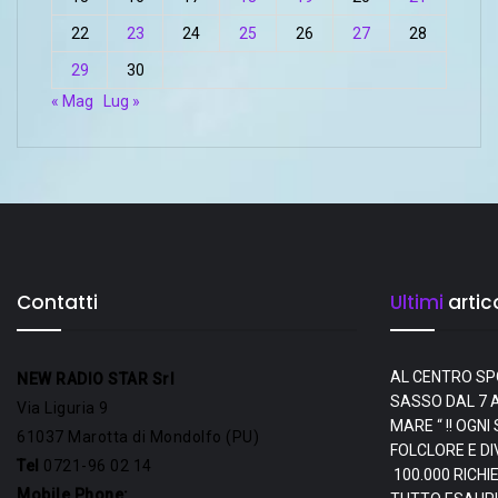
22
23
24
25
26
27
28
29
30
« Mag
Lug »
Contatti
Ultimi
artico
AL CENTRO SP
NEW RADIO STAR Srl
SASSO DAL 7 A
Via Liguria 9
MARE “ !! OGN
61037 Marotta di Mondolfo (PU)
FOLCLORE E D
Tel
0721-96 02 14
100.000 RICHI
Mobile Phone: