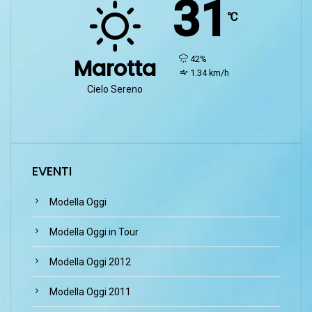
31
℃
humidity:
42%
Marotta
wind:
1.34 km/h
Cielo Sereno
EVENTI
Modella Oggi
Modella Oggi in Tour
Modella Oggi 2012
Modella Oggi 2011