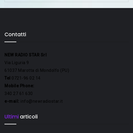
Contatti
NEW RADIO STAR Srl
Via Liguria 9
61037 Marotta di Mondolfo (PU)
Tel
0721-96 02 14
Mobile Phone:
340 27 61 630
e-mail:
info@newradiostar.it
Ultimi
articoli