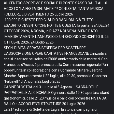
AL CENTRO SPORTIVO E SOCIALE DI PONTE SASSO DAL 7 AL 10
AGOSTO “LA FESTA DEL MARE “ !! OGNI SERA, TANTA MUSICA,
FOLCLORE E DIVERTIMENTO
25 Luglio 2026
100.000 RICHIESTE PER CLAUDIO BAGLIONI: GIÀ TUTTO
ESAURITO L’EVENTO “CHE NOTTE È QUESTA! la partenza”, DEL 24
OTTOBRE 2026, A ROMA, in PIAZZA DI SIENA. VIENE DATO
IMMEDIATAMENTE L’ANNUNCIO DI UN SECONDO CONCERTO, IL 25
OTTOBRE 2026.
24 Luglio 2026
SEGNI DI VITA, SERATA BENEFICA PER SOSTENERE
L’ASSOCIAZIONE OPERE CARITATIVE FRANCESCANE L’iniziativa,
che si inserisce nel solco dell’800° anniversario della morte di San
Francesco d’Assisi, è promossa dalla Commissione regionale Pari
opportunità in collaborazione con il Comando Militare Esercito
Marche. Appuntamento il 22 luglio, alle 20.30, presso la Caserma
“Falcinelli” di Ancona
22 Luglio 2026
CASINE DI OSTRA dal 31 Luglio al 5 Agosto – SAGRA DELLE
PAPPARDELLE AL CINGHIALE Ogni sera dalle 19,30 apertura stand
gastronomici, dalle 21,20 musica e ballo con orchestre PISTA DA
BALLO e ACCOGLIENTI STRUTTURE
20 Luglio 2026
La 21^ edizione di Goletta dei Laghi, la storica campagna di