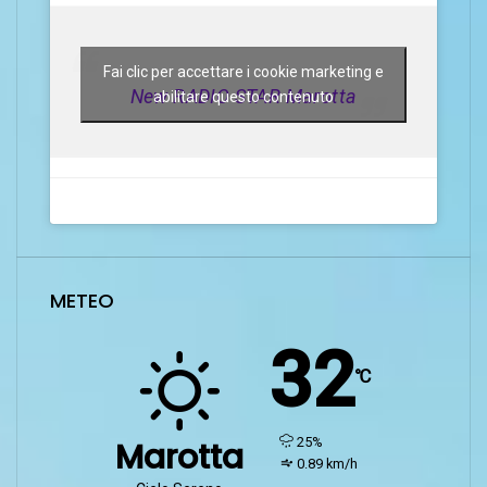
Fai clic per accettare i cookie marketing e
New RADIO STAR Marotta
abilitare questo contenuto
METEO
32
℃
humidity:
25%
Marotta
wind:
0.89 km/h