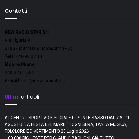
Contatti
NEW RADIO STAR Srl
Via Liguria 9
61037 Marotta di Mondolfo (PU)
Tel
0721-96 02 14
Mobile Phone:
340 27 61 630
e-mail:
info@newradiostar.it
Ultimi
articoli
AL CENTRO SPORTIVO E SOCIALE DI PONTE SASSO DAL 7 AL 10
AGOSTO “LA FESTA DEL MARE “ !! OGNI SERA, TANTA MUSICA,
FOLCLORE E DIVERTIMENTO
25 Luglio 2026
100.000 RICHIESTE PER CLAUDIO BAGLIONI: GIÀ TUTTO