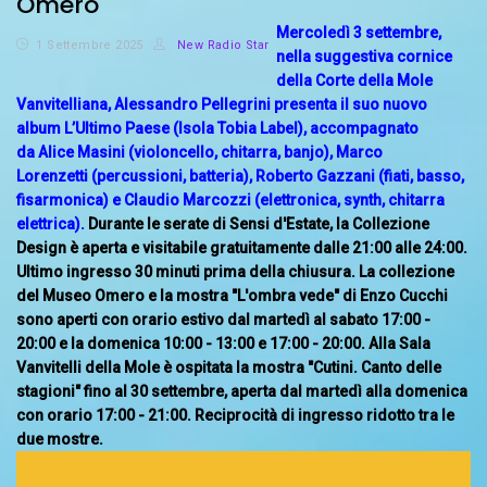
Omero
Mercoledì 3 settembre,
1 Settembre 2025
New Radio Star
nella suggestiva cornice
della Corte della Mole
Vanvitelliana, Alessandro Pellegrini presenta il suo nuovo
album L’Ultimo Paese (Isola Tobia Label), accompagnato
da Alice Masini (violoncello, chitarra, banjo), Marco
Lorenzetti (percussioni, batteria), Roberto Gazzani (fiati, basso,
fisarmonica) e Claudio Marcozzi (elettronica, synth, chitarra
elettrica).
Durante le serate di Sensi d'Estate, la Collezione
Design è aperta e visitabile gratuitamente dalle 21:00 alle 24:00.
Ultimo ingresso 30 minuti prima della chiusura.
La collezione
del Museo Omero e la mostra "L'ombra vede" di Enzo Cucchi
sono aperti con orario estivo dal martedì al sabato 17:00 -
20:00 e la domenica 10:00 - 13:00 e 17:00 - 20:00.
Alla Sala
Vanvitelli della Mole è ospitata la mostra "Cutini. Canto delle
stagioni" fino al 30 settembre, aperta dal martedì alla domenica
con orario 17:00 - 21:00. Reciprocità di ingresso ridotto tra le
due mostre.