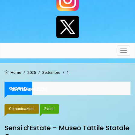
Toggl
navig
Home
/
2025
/
Settembre
/
1
GIORNO:
1 SETTEMBRE 2025
Comunicazioni
Eventi
Sensi d’Estate – Museo Tattile Statale