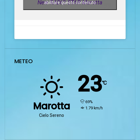
New RADIO STAR Marotta
abilitare questo contenuto
METEO
23
℃
humidity:
69%
Marotta
wind:
1.79 km/h
Cielo Sereno