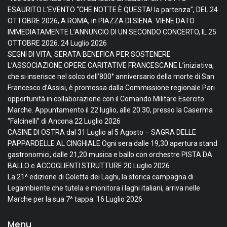
ESAURITO L’EVENTO “CHE NOTTE È QUESTA! la partenza”, DEL 24
OTTOBRE 2026, A ROMA, in PIAZZA DI SIENA. VIENE DATO
IMMEDIATAMENTE L’ANNUNCIO DI UN SECONDO CONCERTO, IL 25
OTTOBRE 2026.
24 Luglio 2026
SEGNI DI VITA, SERATA BENEFICA PER SOSTENERE
L’ASSOCIAZIONE OPERE CARITATIVE FRANCESCANE L’iniziativa,
che si inserisce nel solco dell’800° anniversario della morte di San
Francesco d’Assisi, è promossa dalla Commissione regionale Pari
opportunità in collaborazione con il Comando Militare Esercito
Marche. Appuntamento il 22 luglio, alle 20.30, presso la Caserma
“Falcinelli” di Ancona
22 Luglio 2026
CASINE DI OSTRA dal 31 Luglio al 5 Agosto – SAGRA DELLE
PAPPARDELLE AL CINGHIALE Ogni sera dalle 19,30 apertura stand
gastronomici, dalle 21,20 musica e ballo con orchestre PISTA DA
BALLO e ACCOGLIENTI STRUTTURE
20 Luglio 2026
La 21^ edizione di Goletta dei Laghi, la storica campagna di
Legambiente che tutela e monitora i laghi italiani, arriva nelle
Marche per la sua 7^ tappa.
16 Luglio 2026
Menu