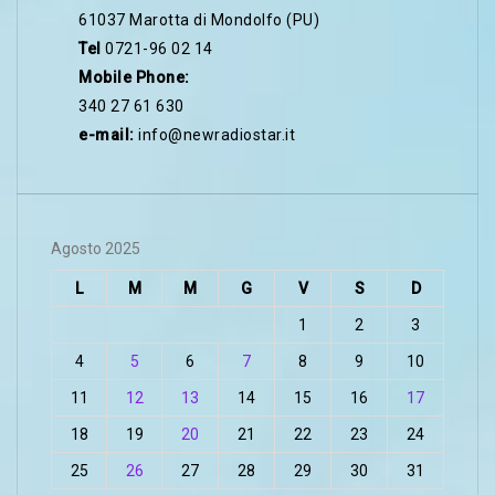
61037 Marotta di Mondolfo (PU)
Tel
0721-96 02 14
Mobile Phone:
340 27 61 630
e-mail:
info@newradiostar.it
Agosto 2025
L
M
M
G
V
S
D
1
2
3
4
5
6
7
8
9
10
11
12
13
14
15
16
17
18
19
20
21
22
23
24
25
26
27
28
29
30
31