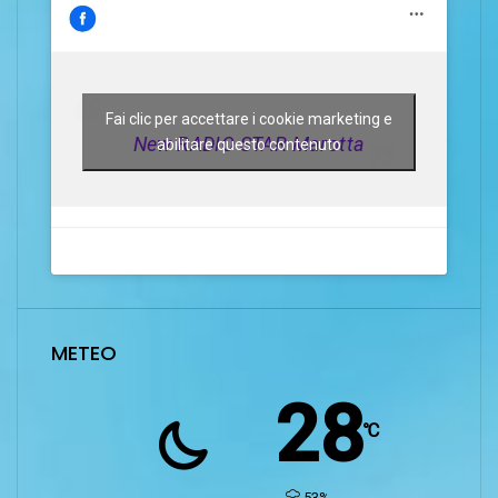
Fai clic per accettare i cookie marketing e
New RADIO STAR Marotta
abilitare questo contenuto
METEO
28
℃
humidity:
53%