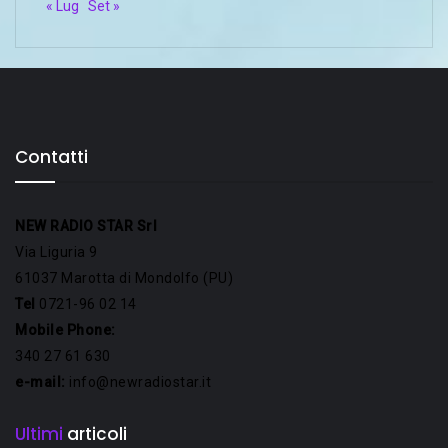
« Lug
Set »
Contatti
NEW RADIO STAR Srl
Via Liguria 9
61037 Marotta di Mondolfo (PU)
Tel
0721-96 02 14
Mobile Phone:
340 27 61 630
e-mail:
info@newradiostar.it
Ultimi
articoli