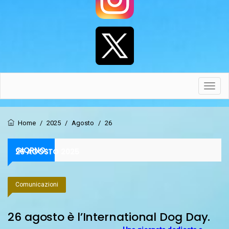
Toggl
navig
Home
/
2025
/
Agosto
/
26
GIORNO:
26 AGOSTO 2025
Comunicazioni
26 agosto è l’International Dog Day.