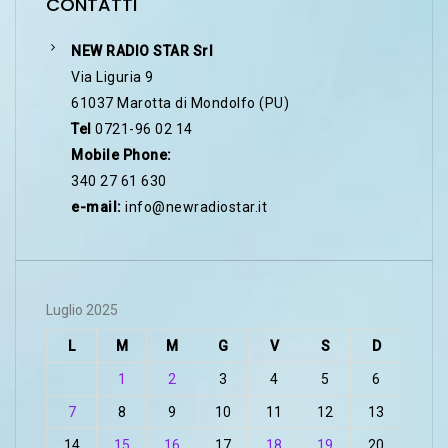
CONTATTI
NEW RADIO STAR Srl
Via Liguria 9
61037 Marotta di Mondolfo (PU)
Tel
0721-96 02 14
Mobile Phone:
340 27 61 630
e-mail:
info@newradiostar.it
Luglio 2025
L
M
M
G
V
S
D
1
2
3
4
5
6
7
8
9
10
11
12
13
14
15
16
17
18
19
20