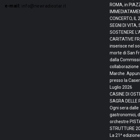
ROMA, in PIAZ
e-mail:
info@newradiostar.it
IMMEDIATAMEN
CONCERTO, IL 
SEGNI DI VITA
SOSTENERE L’
CARITATIVE FRA
inserisce nel so
morte di San F
dalla Commissio
collaborazione 
Marche. Appunta
presso la Caser
Luglio 2026
CASINE DI OSTR
SAGRA DELLE 
Ogni sera dalle
gastronomici, d
orchestre PIS
STRUTTURE
20
La 21^ edizione 