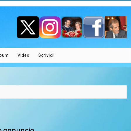
lbum
Video
Scrivici!
 annuncio