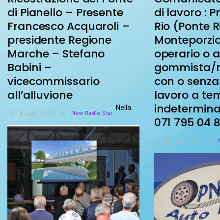
di Pianello – Presente
di lavoro : 
Francesco Acquaroli –
Rio (Ponte R
presidente Regione
Monteporzio
Marche – Stefano
operario o 
Babini –
gommista/
vicecommissario
con o senza
all’alluvione
lavoro a te
indeterminat
Nella
18 Luglio 2025
New Radio Star
071 795 04 
18 Luglio 2025
N