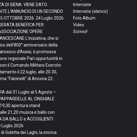
ZA DI SIENA. VIENE DATO
Interviste
TE L’ANNUNCIO DI UN SECONDO
Interviste (elenco)
25 OTTOBRE 2026.
24 Luglio 2026
Foto Album
, SERATA BENEFICA PER
Video
ASSOCIAZIONE OPERE
Scrivici!
NCESCANE L’iniziativa, che si
lco dell’800° anniversario della
rancesco d’Assisi, è promossa
ne regionale Pari opportunità in
con il Comando Militare Esercito
mento il 22 luglio, alle 20.30,
ma “Falcinelli” di Ancona
22
A dal 31 Luglio al 5 Agosto –
PAPPARDELLE AL CINGHIALE
 19,30 apertura stand
alle 21,20 musica e ballo con
TA DA BALLO e ACCOGLIENTI
 Luglio 2026
di Goletta dei Laghi, la storica