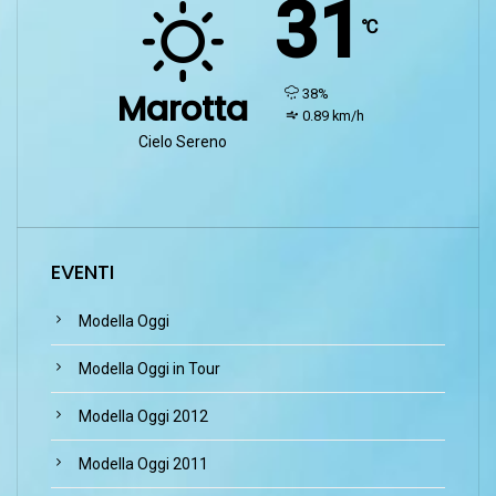
31
℃
humidity:
38%
Marotta
wind:
0.89 km/h
Cielo Sereno
EVENTI
Modella Oggi
Modella Oggi in Tour
Modella Oggi 2012
Modella Oggi 2011