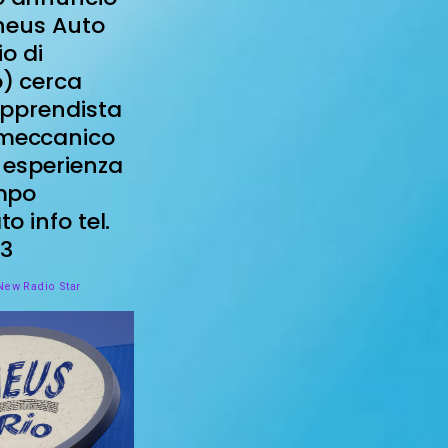
Pneus Auto
io di
) cerca
apprendista
meccanico
 esperienza
mpo
o info tel.
83
ew Radio Star