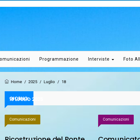
omunicazioni
Programmazione
Interviste
Foto A
Home
/
2025
/
Luglio
/
18
GIORNO:
18 LUGLIO 2025
Comunicazioni
Comunicazioni
Ricostruzione del Ponte
Comunicato