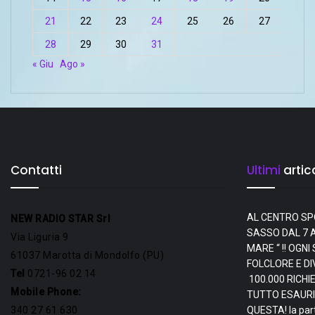
21
22
23
24
25
26
27
28
29
30
31
« Giu
Ago »
Contatti
Ultimi
artico
AL CENTRO SP
NEW RADIO STAR Srl
SASSO DAL 7 A
Via Liguria 9
MARE “ !! OGN
61037 Marotta di Mondolfo (PU)
FOLCLORE E D
Tel
0721-96 02 14
100.000 RICHI
Mobile Phone:
TUTTO ESAURI
340 27 61 630
QUESTA! la par