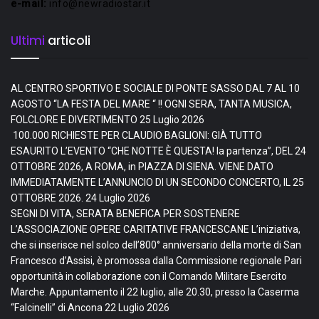
e-mail:
info@newradiostar.it
Ultimi
articoli
AL CENTRO SPORTIVO E SOCIALE DI PONTE SASSO DAL 7 AL 10
AGOSTO “LA FESTA DEL MARE “ !! OGNI SERA, TANTA MUSICA,
FOLCLORE E DIVERTIMENTO
25 Luglio 2026
100.000 RICHIESTE PER CLAUDIO BAGLIONI: GIÀ TUTTO
ESAURITO L’EVENTO “CHE NOTTE È QUESTA! la partenza”, DEL 24
OTTOBRE 2026, A ROMA, in PIAZZA DI SIENA. VIENE DATO
IMMEDIATAMENTE L’ANNUNCIO DI UN SECONDO CONCERTO, IL 25
OTTOBRE 2026.
24 Luglio 2026
SEGNI DI VITA, SERATA BENEFICA PER SOSTENERE
L’ASSOCIAZIONE OPERE CARITATIVE FRANCESCANE L’iniziativa,
che si inserisce nel solco dell’800° anniversario della morte di San
Francesco d’Assisi, è promossa dalla Commissione regionale Pari
opportunità in collaborazione con il Comando Militare Esercito
Marche. Appuntamento il 22 luglio, alle 20.30, presso la Caserma
“Falcinelli” di Ancona
22 Luglio 2026