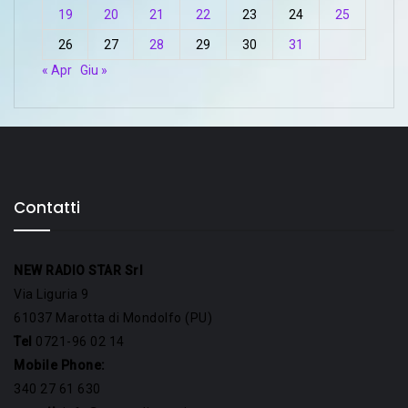
19
20
21
22
23
24
25
26
27
28
29
30
31
« Apr
Giu »
Contatti
NEW RADIO STAR Srl
Via Liguria 9
61037 Marotta di Mondolfo (PU)
Tel
0721-96 02 14
Mobile Phone:
340 27 61 630