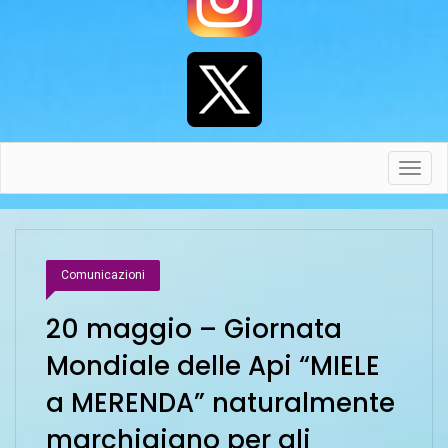
Toggl
navig
Comunicazioni
20 maggio – Giornata
Mondiale delle Api “MIELE
a MERENDA” naturalmente
marchigiano per gli