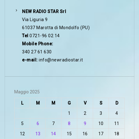
NEW RADIO STAR Srl
Via Liguria 9
61037 Marotta di Mondolfo (PU)
Tel
0721-96 02 14
Mobile Phone:
340 27 61 630
e-mail:
info@newradiostar.it
Maggio 2025
L
M
M
G
V
S
D
1
2
3
4
5
6
7
8
9
10
11
12
13
14
15
16
17
18