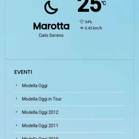
25
℃
humidity:
54%
Marotta
wind:
0.45 km/h
Cielo Sereno
EVENTI
Modella Oggi
Modella Oggi in Tour
Modella Oggi 2012
Modella Oggi 2011
Modella Oggi 2010