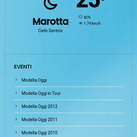
25
humidity:
42%
Marotta
wind:
1.79 km/h
Cielo Sereno
EVENTI
Modella Oggi
Modella Oggi in Tour
Modella Oggi 2012
Modella Oggi 2011
Modella Oggi 2010