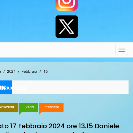
Toggl
navig
e
/
2024
/
Febbraio
/
16
NO:
EBBRAIO 2024
icazioni
Eventi
Interviste
to 17 Febbraio 2024 ore 13.15 Daniele