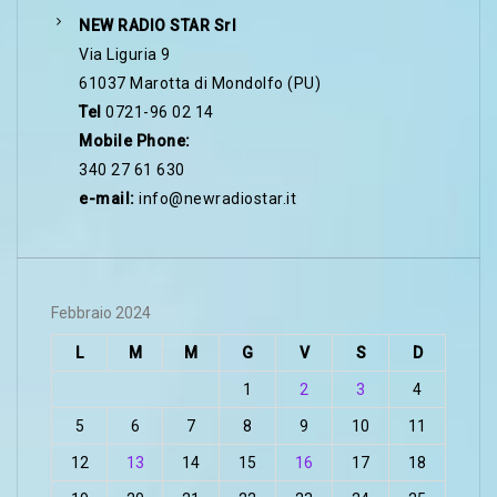
NEW RADIO STAR Srl
Via Liguria 9
61037 Marotta di Mondolfo (PU)
Tel
0721-96 02 14
Mobile Phone:
340 27 61 630
e-mail:
info@newradiostar.it
Febbraio 2024
L
M
M
G
V
S
D
1
2
3
4
5
6
7
8
9
10
11
12
13
14
15
16
17
18