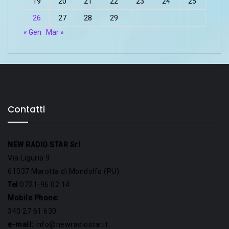
19
20
21
22
23
24
25
26
27
28
29
« Gen
Mar »
Contatti
NEW RADIO STAR Srl
Via Liguria 9
61037 Marotta di Mondolfo (PU)
Tel
0721-96 02 14
Mobile Phone:
340 27 61 630
e-mail:
info@newradiostar.it