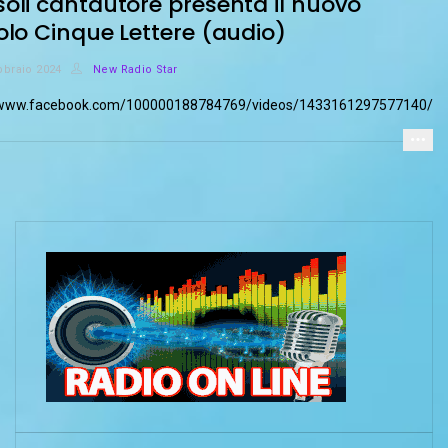
oli cantautore presenta il nuovo
olo Cinque Lettere (audio)
bbraio 2024
New Radio Star
//www.facebook.com/100000188784769/videos/1433161297577140/