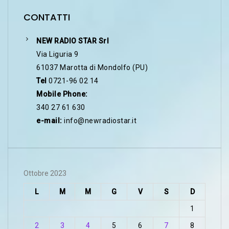
CONTATTI
NEW RADIO STAR Srl
Via Liguria 9
61037 Marotta di Mondolfo (PU)
Tel
0721-96 02 14
Mobile Phone:
340 27 61 630
e-mail:
info@newradiostar.it
Ottobre 2023
L
M
M
G
V
S
D
1
2
3
4
5
6
7
8