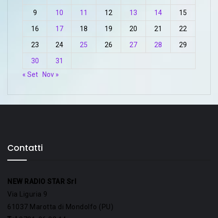
9
10
11
12
13
14
15
16
17
18
19
20
21
22
23
24
25
26
27
28
29
30
31
« Set
Nov »
Contatti
NEW RADIO STAR Srl
Via Liguria 9
61037 Marotta di Mondolfo (PU)