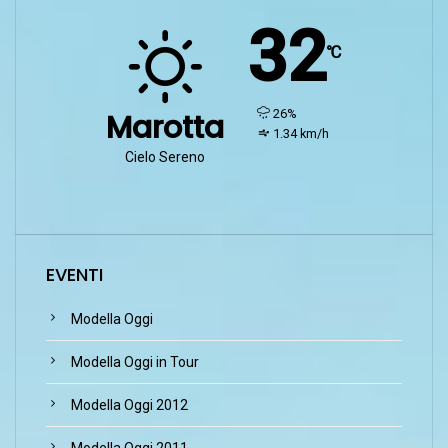
32
℃
humidity:
26%
Marotta
wind:
1.34 km/h
Cielo Sereno
EVENTI
Modella Oggi
Modella Oggi in Tour
Modella Oggi 2012
Modella Oggi 2011