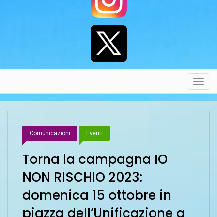
Toggl
navig
Comunicazioni
Eventi
Torna la campagna IO
NON RISCHIO 2023:
domenica 15 ottobre in
piazza dell’Unificazione a