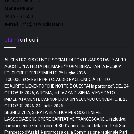
Tel
0721-96 02 14
Mobile Phone:
340 27 61 630
e-mail:
info@newradiostar.it
Ultimi
articoli
AL CENTRO SPORTIVO E SOCIALE DI PONTE SASSO DAL 7 AL 10
AGOSTO “LA FESTA DEL MARE “ !! OGNI SERA, TANTA MUSICA,
FOLCLORE E DIVERTIMENTO
25 Luglio 2026
100.000 RICHIESTE PER CLAUDIO BAGLIONI: GIÀ TUTTO
ESAURITO L’EVENTO “CHE NOTTE È QUESTA! la partenza”, DEL 24
OTTOBRE 2026, A ROMA, in PIAZZA DI SIENA. VIENE DATO
IMMEDIATAMENTE L’ANNUNCIO DI UN SECONDO CONCERTO, IL 25
OTTOBRE 2026.
24 Luglio 2026
SEGNI DI VITA, SERATA BENEFICA PER SOSTENERE
L’ASSOCIAZIONE OPERE CARITATIVE FRANCESCANE L’iniziativa,
che si inserisce nel solco dell’800° anniversario della morte di San
Francesco d’Assisi, è promossa dalla Commissione regionale Pari