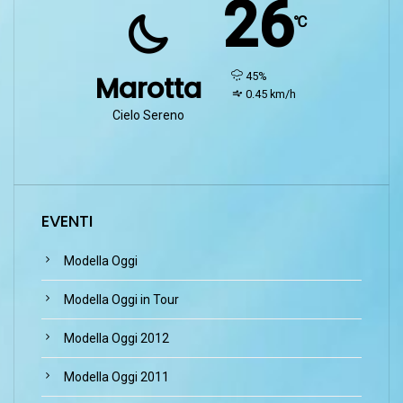
26
℃
humidity:
45%
Marotta
wind:
0.45 km/h
Cielo Sereno
EVENTI
Modella Oggi
Modella Oggi in Tour
Modella Oggi 2012
Modella Oggi 2011