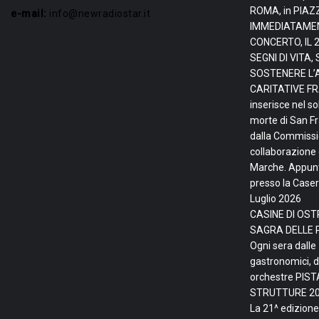
ROMA, in PIAZ
e-mail:
info@newradiostar.it
IMMEDIATAMEN
CONCERTO, IL 
SEGNI DI VITA
SOSTENERE L’
CARITATIVE FRA
inserisce nel so
morte di San F
dalla Commissio
collaborazione 
Marche. Appunta
presso la Caser
Luglio 2026
CASINE DI OSTR
SAGRA DELLE 
Ogni sera dalle
gastronomici, d
orchestre PIS
STRUTTURE
20
La 21^ edizione 