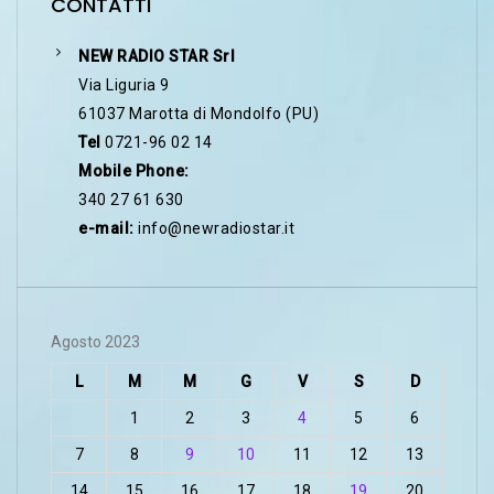
CONTATTI
NEW RADIO STAR Srl
Via Liguria 9
61037 Marotta di Mondolfo (PU)
Tel
0721-96 02 14
Mobile Phone:
340 27 61 630
e-mail:
info@newradiostar.it
Agosto 2023
L
M
M
G
V
S
D
1
2
3
4
5
6
7
8
9
10
11
12
13
14
15
16
17
18
19
20