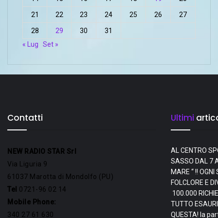
21
22
23
24
25
26
27
28
29
30
31
« Lug
Set »
Contatti
Ultimi
artico
AL CENTRO SP
NEW RADIO STAR Srl
SASSO DAL 7 A
Via Liguria 9
MARE “ !! OGN
61037 Marotta di Mondolfo (PU)
FOLCLORE E D
Tel
0721-96 02 14
100.000 RICHI
Mobile Phone:
TUTTO ESAURI
340 27 61 630
QUESTA! la par