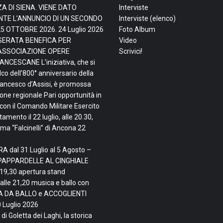
ZA DI SIENA. VIENE DATO
Interviste
TE L’ANNUNCIO DI UN SECONDO
Interviste (elenco)
25 OTTOBRE 2026.
24 Luglio 2026
Foto Album
, SERATA BENEFICA PER
Video
ASSOCIAZIONE OPERE
Scrivici!
NCESCANE L’iniziativa, che si
lco dell’800° anniversario della
rancesco d’Assisi, è promossa
ne regionale Pari opportunità in
con il Comando Militare Esercito
mento il 22 luglio, alle 20.30,
ma “Falcinelli” di Ancona
22
A dal 31 Luglio al 5 Agosto –
PAPPARDELLE AL CINGHIALE
 19,30 apertura stand
alle 21,20 musica e ballo con
TA DA BALLO e ACCOGLIENTI
 Luglio 2026
di Goletta dei Laghi, la storica