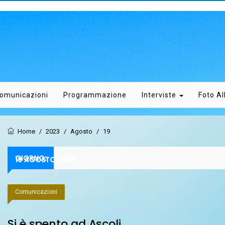
omunicazioni
Programmazione
Interviste
Foto A
Home
/
2023
/
Agosto
/
19
GIORNO:
19 AGOSTO 2023
Comunicazioni
Si è spento ad Ascoli