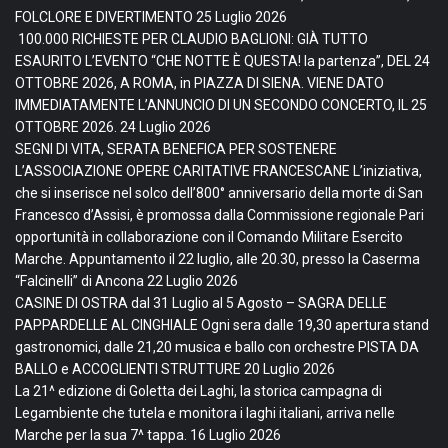
FOLCLORE E DIVERTIMENTO
25 Luglio 2026
100.000 RICHIESTE PER CLAUDIO BAGLIONI: GIÀ TUTTO
ESAURITO L’EVENTO “CHE NOTTE È QUESTA! la partenza”, DEL 24
OTTOBRE 2026, A ROMA, in PIAZZA DI SIENA. VIENE DATO
IMMEDIATAMENTE L’ANNUNCIO DI UN SECONDO CONCERTO, IL 25
OTTOBRE 2026.
24 Luglio 2026
SEGNI DI VITA, SERATA BENEFICA PER SOSTENERE
L’ASSOCIAZIONE OPERE CARITATIVE FRANCESCANE L’iniziativa,
che si inserisce nel solco dell’800° anniversario della morte di San
Francesco d’Assisi, è promossa dalla Commissione regionale Pari
opportunità in collaborazione con il Comando Militare Esercito
Marche. Appuntamento il 22 luglio, alle 20.30, presso la Caserma
“Falcinelli” di Ancona
22 Luglio 2026
CASINE DI OSTRA dal 31 Luglio al 5 Agosto – SAGRA DELLE
PAPPARDELLE AL CINGHIALE Ogni sera dalle 19,30 apertura stand
gastronomici, dalle 21,20 musica e ballo con orchestre PISTA DA
BALLO e ACCOGLIENTI STRUTTURE
20 Luglio 2026
La 21^ edizione di Goletta dei Laghi, la storica campagna di
Legambiente che tutela e monitora i laghi italiani, arriva nelle
Marche per la sua 7^ tappa.
16 Luglio 2026