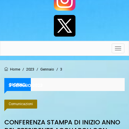
Toggl
navig
Home
/
2023
/
Gennaio
/
3
GIORNO:
3 GENNAIO 2023
Comunicazioni
CONFERENZA STAMPA DI INIZIO ANNO