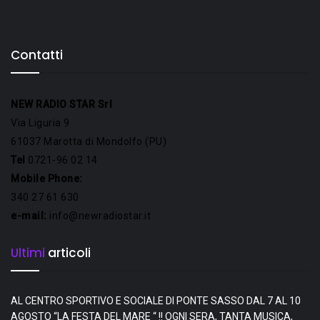
Contatti
NEW RADIO STAR Srl
Via Liguria 9
61037 Marotta di Mondolfo (PU)
Tel
0721-96 02 14
Mobile Phone:
340 27 61 630
e-mail:
info@newradiostar.it
Ultimi
articoli
AL CENTRO SPORTIVO E SOCIALE DI PONTE SASSO DAL 7 AL 10
AGOSTO “LA FESTA DEL MARE “ !! OGNI SERA, TANTA MUSICA,