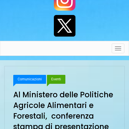
Toggl
navig
Comunicazioni
Eventi
Al Ministero delle Politiche
Agricole Alimentari e
Forestali, conferenza
stampa di presentazione