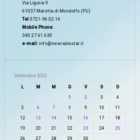
Via Liguria 9
61037 Marotta di Mondolfo (PU)
Tel
0721-96 02 14
Mobile Phone:
340 27 61 630
e-mail:
info@newradiostar.it
Settembre 2022
L
M
M
G
V
S
D
1
2
3
4
5
6
7
8
9
10
11
12
13
14
15
16
17
18
19
20
21
22
23
24
25
26
27
28
29
30