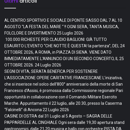
Ultimi
articoli
AL CENTRO SPORTIVO E SOCIALE DI PONTE SASSO DAL 7 AL 10
AGOSTO “LA FESTA DEL MARE “ !! OGNI SERA, TANTA MUSICA,
FOLCLORE E DIVERTIMENTO
25 Luglio 2026
100.000 RICHIESTE PER CLAUDIO BAGLIONI: GIÀ TUTTO
ESAURITO L’EVENTO “CHE NOTTE È QUESTA! la partenza”, DEL 24
OTTOBRE 2026, A ROMA, in PIAZZA DI SIENA. VIENE DATO
IMMEDIATAMENTE L’ANNUNCIO DI UN SECONDO CONCERTO, IL 25
OTTOBRE 2026.
24 Luglio 2026
SEGNI DI VITA, SERATA BENEFICA PER SOSTENERE
L’ASSOCIAZIONE OPERE CARITATIVE FRANCESCANE L’iniziativa,
che si inserisce nel solco dell’800° anniversario della morte di San
Francesco d’Assisi, è promossa dalla Commissione regionale Pari
opportunità in collaborazione con il Comando Militare Esercito
Marche. Appuntamento il 22 luglio, alle 20.30, presso la Caserma
“Falcinelli” di Ancona
22 Luglio 2026
CASINE DI OSTRA dal 31 Luglio al 5 Agosto – SAGRA DELLE
PAPPARDELLE AL CINGHIALE Ogni sera dalle 19,30 apertura stand
gastronomici, dalle 21,20 musica e ballo con orchestre PISTA DA