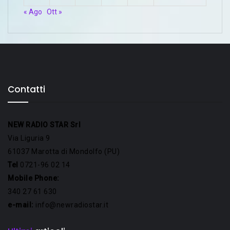
« Ago
Ott »
Contatti
NEW RADIO STAR Srl
Via Liguria 9
61037 Marotta di Mondolfo (PU)
Tel
0721-96 02 14
Mobile Phone:
340 27 61 630
e-mail:
info@newradiostar.it