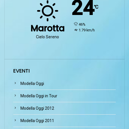
24
℃
humidity:
46%
Marotta
wind:
1.79 km/h
Cielo Sereno
EVENTI
Modella Oggi
Modella Oggi in Tour
Modella Oggi 2012
Modella Oggi 2011