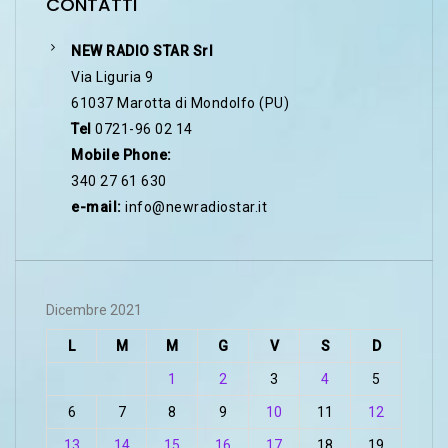
CONTATTI
NEW RADIO STAR Srl
Via Liguria 9
61037 Marotta di Mondolfo (PU)
Tel
0721-96 02 14
Mobile Phone:
340 27 61 630
e-mail:
info@newradiostar.it
Dicembre 2021
L
M
M
G
V
S
D
1
2
3
4
5
6
7
8
9
10
11
12
13
14
15
16
17
18
19