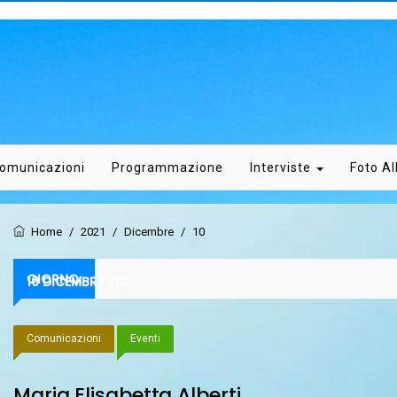
omunicazioni
Programmazione
Interviste
Foto A
Home
/
2021
/
Dicembre
/
10
GIORNO:
10 DICEMBRE 2021
Comunicazioni
Eventi
Maria Elisabetta Alberti