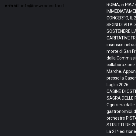
ROMA, in PIAZ
e-mail:
info@newradiostar.it
IMMEDIATAMEN
CONCERTO, IL 
SEGNI DI VITA
SOSTENERE L’
CARITATIVE FRA
inserisce nel so
morte di San F
dalla Commissio
collaborazione 
Marche. Appunta
presso la Caser
Luglio 2026
CASINE DI OSTR
SAGRA DELLE 
Ogni sera dalle
gastronomici, d
orchestre PIS
STRUTTURE
20
La 21^ edizione 