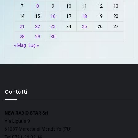
7
8
9
10
11
12
13
14
15
16
17
18
19
20
21
22
23
24
25
26
27
28
29
30
« Mag
Lug »
Contatti
NEW RADIO STAR Srl
Via Liguria 9
61037 Marotta di Mondolfo (PU)
Tel
0721-96 02 14