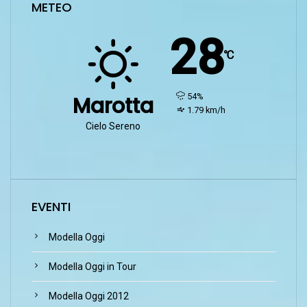
METEO
28
℃
humidity:
54%
Marotta
wind:
1.79 km/h
Cielo Sereno
EVENTI
Modella Oggi
Modella Oggi in Tour
Modella Oggi 2012