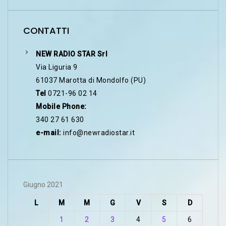
CONTATTI
NEW RADIO STAR Srl
Via Liguria 9
61037 Marotta di Mondolfo (PU)
Tel
0721-96 02 14
Mobile Phone:
340 27 61 630
e-mail:
info@newradiostar.it
Giugno 2021
L
M
M
G
V
S
D
1
2
3
4
5
6