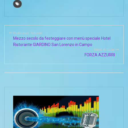
Francesco Acquaroli,
l’Assessore Filippo
Saltamartini e il
Presidente
dell’Ordine dei Medici
di Ancona Fulvio
Previous Article
Borromei.I medici
Mezzo secolo da festeggiare con menù speciale Hotel
liberi professionisti
Ristorante GIARDINO San Lorenzo in Campo
svolgono un’azione
Next Article
sanitaria di ausilio…
FORZA AZZURRI