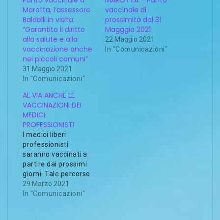
Punto vaccinale a
MAROTTA – Punto
Marotta, l’assessore
vaccinale di
Baldelli in visita:
prossimità dal 31
“Garantito il diritto
Magggio 2021
alla salute e alla
22 Maggio 2021
vaccinazione anche
In "Comunicazioni"
nei piccoli comuni”
31 Maggio 2021
In "Comunicazioni"
AL VIA ANCHE LE
VACCINAZIONI DEI
MEDICI
PROFESSIONISTI
I medici liberi
professionisti
saranno vaccinati a
partire dai prossimi
giorni. Tale percorso
era sta già condiviso
29 Marzo 2021
la scorsa settimana,
In "Comunicazioni"
anche in un incontro,
tra il Presidente