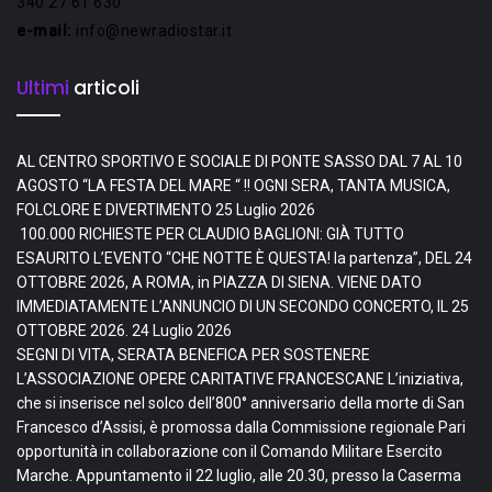
340 27 61 630
e-mail:
info@newradiostar.it
Ultimi
articoli
AL CENTRO SPORTIVO E SOCIALE DI PONTE SASSO DAL 7 AL 10
AGOSTO “LA FESTA DEL MARE “ !! OGNI SERA, TANTA MUSICA,
FOLCLORE E DIVERTIMENTO
25 Luglio 2026
100.000 RICHIESTE PER CLAUDIO BAGLIONI: GIÀ TUTTO
ESAURITO L’EVENTO “CHE NOTTE È QUESTA! la partenza”, DEL 24
OTTOBRE 2026, A ROMA, in PIAZZA DI SIENA. VIENE DATO
IMMEDIATAMENTE L’ANNUNCIO DI UN SECONDO CONCERTO, IL 25
OTTOBRE 2026.
24 Luglio 2026
SEGNI DI VITA, SERATA BENEFICA PER SOSTENERE
L’ASSOCIAZIONE OPERE CARITATIVE FRANCESCANE L’iniziativa,
che si inserisce nel solco dell’800° anniversario della morte di San
Francesco d’Assisi, è promossa dalla Commissione regionale Pari
opportunità in collaborazione con il Comando Militare Esercito
Marche. Appuntamento il 22 luglio, alle 20.30, presso la Caserma