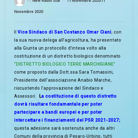
By
New Radio Star
--
11 Novembre 2020
11
Novembre 2020
Il
Vice Sindaco di San Costanzo Omar Ciani
, con
la sua nuova delega all’agricoltura, ha presentato
alla Giunta un protocollo d’intesa volto alla
costituzione di un distretto biologico denominato
“DISTRETTO BIOLOGICO TERRE MARCHIGIANE”
come proposto dalla Dott.ssa Sara Tomassini,
Presidente dell’associazione Anabio Marche,
riscuotendo l’approvazione del Sindaco e
Assessori.
L
a costituzione di questo distretto
dovrà risultare fondamentale per poter
partecipare a bandi europei e per poter
intercettare i finanziamenti del PSR 2021-2027;
questa adesione sarà sostenuta anche da altri
Comuni della provincia di Pesaro-Urbino, tutti