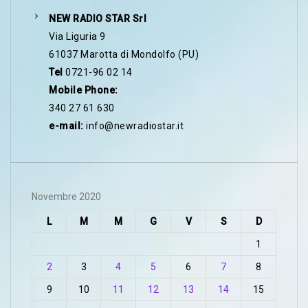
NEW RADIO STAR Srl
Via Liguria 9
61037 Marotta di Mondolfo (PU)
Tel
0721-96 02 14
Mobile Phone:
340 27 61 630
e-mail:
info@newradiostar.it
Novembre 2020
L
M
M
G
V
S
D
1
2
3
4
5
6
7
8
9
10
11
12
13
14
15