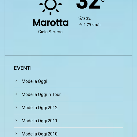
32
humidity:
30%
Marotta
wind:
1.79 km/h
Cielo Sereno
EVENTI
Modella Oggi
Modella Oggi in Tour
Modella Oggi 2012
Modella Oggi 2011
Modella Oggi 2010