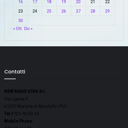
16
17
18
19
20
21
22
23
24
25
26
27
28
29
30
« Ott
Dic »
Contatti
NEW RADIO STAR Srl
Via Liguria 9
61037 Marotta di Mondolfo (PU)
Tel
0721-96 02 14
Mobile Phone: