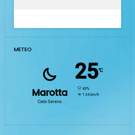
METEO
25
℃
humidity:
43%
Marotta
wind:
1.34 km/h
Cielo Sereno