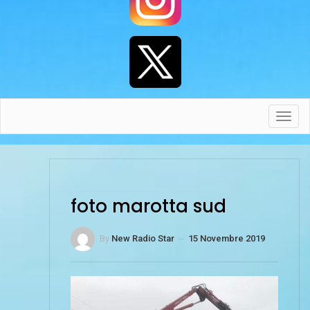
Toggl
navig
foto marotta sud
By
New Radio Star
--
15 Novembre 2019