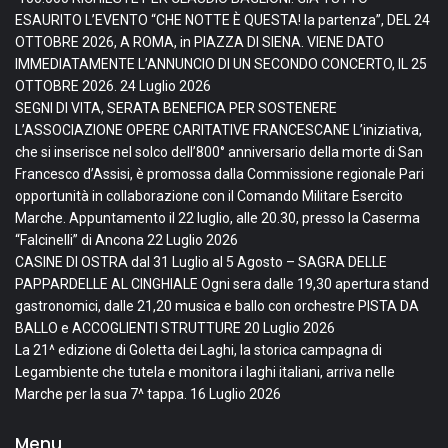
ESAURITO L’EVENTO “CHE NOTTE È QUESTA! la partenza”, DEL 24
OTTOBRE 2026, A ROMA, in PIAZZA DI SIENA. VIENE DATO
IMMEDIATAMENTE L’ANNUNCIO DI UN SECONDO CONCERTO, IL 25
OTTOBRE 2026.
24 Luglio 2026
SEGNI DI VITA, SERATA BENEFICA PER SOSTENERE
L’ASSOCIAZIONE OPERE CARITATIVE FRANCESCANE L’iniziativa,
che si inserisce nel solco dell’800° anniversario della morte di San
Francesco d’Assisi, è promossa dalla Commissione regionale Pari
opportunità in collaborazione con il Comando Militare Esercito
Marche. Appuntamento il 22 luglio, alle 20.30, presso la Caserma
“Falcinelli” di Ancona
22 Luglio 2026
CASINE DI OSTRA dal 31 Luglio al 5 Agosto – SAGRA DELLE
PAPPARDELLE AL CINGHIALE Ogni sera dalle 19,30 apertura stand
gastronomici, dalle 21,20 musica e ballo con orchestre PISTA DA
BALLO e ACCOGLIENTI STRUTTURE
20 Luglio 2026
La 21^ edizione di Goletta dei Laghi, la storica campagna di
Legambiente che tutela e monitora i laghi italiani, arriva nelle
Marche per la sua 7^ tappa.
16 Luglio 2026
Menu