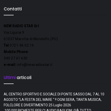
Contatti
NEW RADIO STAR Srl
Via Liguria 9
61037 Marotta di Mondolfo (PU)
Tel
0721-96 02 14
Mobile Phone:
340 27 61 630
e-mail:
info@newradiostar.it
Ultimi
articoli
AL CENTRO SPORTIVO E SOCIALE DI PONTE SASSO DAL 7 AL 10
AGOSTO “LA FESTA DEL MARE “ !! OGNI SERA, TANTA MUSICA,
FOLCLORE E DIVERTIMENTO
25 Luglio 2026
100.000 RICHIESTE PER CLAUDIO BAGLIONI: GIÀ TUTTO